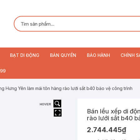
BẠT DI ĐỘNG
BẢN QUYỀN
BẢO HÀNH
CHÍNH S
Mái hiên di động
99
Mái xếp di động
ng Hưng Yên làm mái tôn hàng rào lưới sắt b40 bảo vệ công trình
Bạt cuốn
HOVER
Bán lều xếp di độ
Dù che
rào lưới sắt b40 b
2.744.445
₫
Rèm cuốn