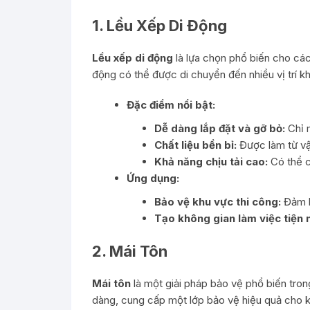
1.
Lều Xếp Di Động
Lều xếp di động
là lựa chọn phổ biến cho các 
động có thể được di chuyển đến nhiều vị trí kh
Đặc điểm nổi bật:
Dễ dàng lắp đặt và gỡ bỏ:
Chỉ m
Chất liệu bền bỉ:
Được làm từ vật
Khả năng chịu tải cao:
Có thể c
Ứng dụng:
Bảo vệ khu vực thi công:
Đảm bả
Tạo không gian làm việc tiện n
2.
Mái Tôn
Mái tôn
là một giải pháp bảo vệ phổ biến tro
dàng, cung cấp một lớp bảo vệ hiệu quả cho k