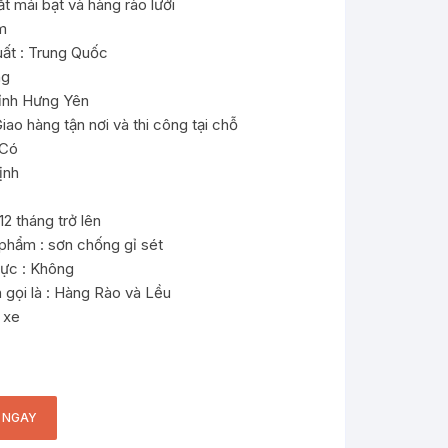
ắt mái bạt và hàng rào lưới
m
ất : Trung Quốc
ng
 tỉnh Hưng Yên
iao hàng tận nơi và thi công tại chỗ
 Có
ịnh
 12 tháng trở lên
 phẩm : sơn chống gỉ sét
 lực : Không
 gọi là : Hàng Rào và Lều
 xe
 NGAY