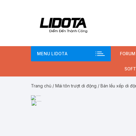
Chuyển
tới
nội
dung
MENU LIDOTA
FORUM
SOFT
Trang chủ
/
Mái tôn trượt di động
/ Bán lều xếp di độ