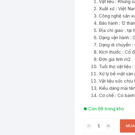
Vật liệu : Khung s
Xuất xứ : Việt Na
Công nghệ sản xu
Bảo hành : 12 thá
Địa chỉ giao : tại
Dạng vận hành : G
Dạng di chuyển :
Kích thước : Cố đ
Đơn giá tính m2
Tuổi thọ vật liệu :
Xử lý bề mặt sản
Vật liệu sức chịu
Kiểu dáng mái tên
Cơ chế : Có bánh
Còn 68 trong kho
Bán
MUA
lều