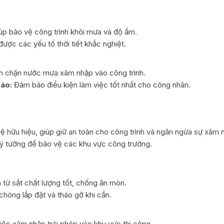
úp bảo vệ công trình khỏi mưa và độ ẩm.
ược các yếu tố thời tiết khắc nghiệt.
 chặn nước mưa xâm nhập vào công trình.
ráo:
Đảm bảo điều kiện làm việc tốt nhất cho công nhân.
vệ hữu hiệu, giúp giữ an toàn cho công trình và ngăn ngừa sự xâm 
 lý tưởng để bảo vệ các khu vực công trường.
từ sắt chất lượng tốt, chống ăn mòn.
hóng lắp đặt và tháo gỡ khi cần.
ệc xâm nhập trái phép vào khu vực thi công.