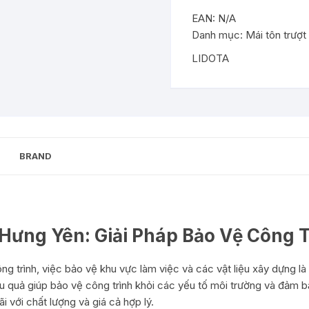
xếp
EAN:
N/A
di
Danh mục:
Mái tôn trượt
động
Hưng
LIDOTA
Yên
làm
mái
tôn
hàng
rào
BRAND
lưới
sắt
b40
bảo
 Hưng Yên: Giải Pháp Bảo Vệ Công 
vệ
công
trình
g trình, việc bảo vệ khu vực làm việc và các vật liệu xây dựng là
số
iệu quả giúp bảo vệ công trình khỏi các yếu tố môi trường và đảm 
lượng
với chất lượng và giá cả hợp lý.