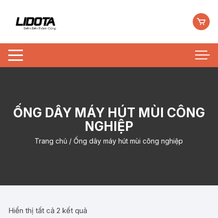
Chuyển
tới
nội
dung
ỐNG DÂY MÁY HÚT MÙI CÔNG
NGHIỆP
Trang chủ
/ Ống dây máy hút mùi công nghiệp
Hiển thị tất cả 2 kết quả