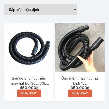
Bán bộ ống hút mềm
Ống mềm máy hút mùi
máy hút bụi 30L, 70L,
bình 15L
450.000
₫
350.000
₫
80L, 90L
MUA NGAY
MUA NGAY