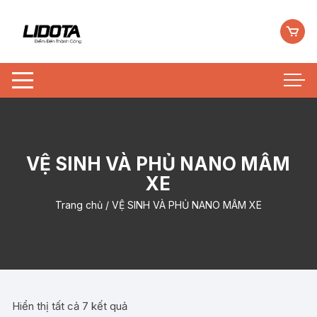
Chuyển
tới
nội
dung
VỆ SINH VÀ PHỦ NANO MÂM
XE
Trang chủ
/ VỆ SINH VÀ PHỦ NANO MÂM XE
Hiển thị tất cả 7 kết quả