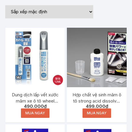
Dung dịch lấp vết xước
Hợp chất vệ sinh mâm ô
mâm xe ô tô wheel
tô strong acid dissolver
490.000
₫
499.000
₫
touch up paint silver w-
kit for wheel iron deposit
62
b-507
MUA NGAY
MUA NGAY