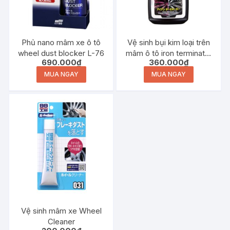
Phủ nano mâm xe ô tô
Vệ sinh bụi kim loại trên
wheel dust blocker L-76
mâm ô tô iron terminator
690.000
₫
360.000
₫
L-49
MUA NGAY
MUA NGAY
Vệ sinh mâm xe Wheel
Cleaner