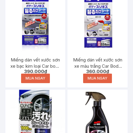
Miếng dán vết xước sơn
Miếng dán vết xước sơn
xe bạc kim loại Car body
xe màu trắng Car Body
390.000
₫
360.000
₫
Repair Patch – Silver
Repair Patch White
Metallic
MUA NGAY
MUA NGAY