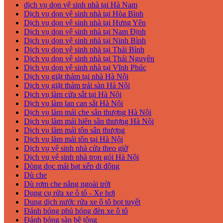
dịch vụ dọn vệ sinh nhà tại Hà Nam
Dịch vụ dọn vệ sinh nhà tại Hòa Bình
Dịch vụ dọn vệ sinh nhà tại Hưng Yên
Dịch vụ dọn vệ sinh nhà tại Nam Định
Dịch vụ dọn vệ sinh nhà tại Ninh Bình
Dịch vụ dọn vệ sinh nhà tại Thái Bình
Dịch vụ dọn vệ sinh nhà tại Thái Nguyên
Dịch vụ dọn vệ sinh nhà tại Vĩnh Phúc
Dịch vụ giặt thảm tại nhà Hà Nội
Dịch vụ giặt thảm trải sàn Hà Nội
Dịch vụ làm cửa sắt tại Hà Nội
Dịch vụ làm lan can sắt Hà Nội
Dịch vụ làm mái che sân thượng Hà Nội
Dịch vụ làm mái hiên sân thượng Hà Nội
Dịch vụ làm mái tôn sân thượng
Dịch vụ làm mái tôn tại Hà Nội
Dịch vụ vệ sinh nhà cửa theo giờ
Dịch vụ vệ sinh nhà trọn gói Hà Nội
Dòng dọc mái bạt xếp di động
Dù che
Dù rơm che nắng ngoài trời
Dụng cụ rửa xe ô tô - Xe hơi
Dung dịch nước rửa xe ô tô bọt tuyết
Đánh bóng phủ bóng đèn xe ô tô
Đánh bóng sàn bê tông