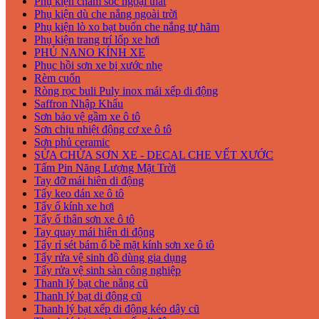
Phụ kiện chăm sóc ngoại thất
Phụ kiện dù che nắng ngoài trời
Phụ kiện lò xo bạt buốn che nắng tự hãm
Phụ kiện trang trí lốp xe hơi
PHỦ NANO KÍNH XE
Phục hồi sơn xe bị xước nhẹ
Rèm cuốn
Ròng rọc buli Puly inox mái xếp di động
Saffron Nhập Khẩu
Sơn bảo vệ gầm xe ô tô
Sơn chịu nhiệt động cơ xe ô tô
Sơn phủ ceramic
SỬA CHỬA SƠN XE - DECAL CHE VẾT XƯỚC
Tấm Pin Năng Lượng Mặt Trời
Tay đỡ mái hiên di động
Tẩy keo dán xe ô tô
Tẩy ố kính xe hơi
Tẩy ố thân sơn xe ô tô
Tay quay mái hiên di động
Tẩy rỉ sét bám ố bề mặt kính sơn xe ô tô
Tẩy rửa vệ sinh đồ dùng gia dụng
Tẩy rửa vệ sinh sàn công nghiệp
Thanh lý bạt che nắng cũ
Thanh lý bạt di động cũ
Thanh lý bạt xếp di động kéo dây cũ