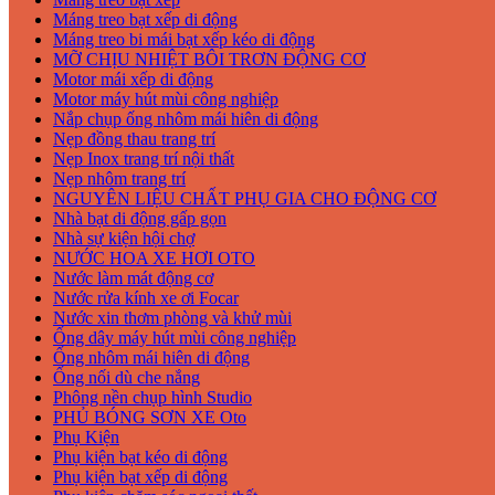
Máng treo bạt xếp di động
Máng treo bi mái bạt xếp kéo di động
MỠ CHỊU NHIỆT BÔI TRƠN ĐỘNG CƠ
Motor mái xếp di động
Motor máy hút mùi công nghiệp
Nắp chụp ống nhôm mái hiên di động
Nẹp đồng thau trang trí
Nẹp Inox trang trí nội thất
Nẹp nhôm trang trí
NGUYÊN LIỆU CHẤT PHỤ GIA CHO ĐỘNG CƠ
Nhà bạt di động gấp gọn
Nhà sự kiện hội chợ
NƯỚC HOA XE HƠI OTO
Nước làm mát động cơ
Nước rửa kính xe ơi Focar
Nước xin thơm phòng và khử mùi
Ống dây máy hút mùi công nghiệp
Ống nhôm mái hiên di động
Ống nối dù che nắng
Phông nền chụp hình Studio
PHỦ BÓNG SƠN XE Oto
Phụ Kiện
Phụ kiện bạt kéo di động
Phụ kiện bạt xếp di động