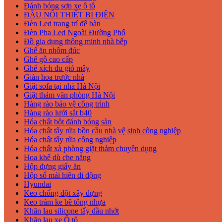
Đánh bóng sơn xe ô tô
ĐẦU NỐI THIẾT BỊ ĐIỆN
Đèn Led trang trí để bàn
Đèn Pha Led Ngoài Đường Phố
Đồ gia dụng thông minh nhà bếp
Ghế ăn nhôm đúc
Ghế gỗ cao cấp
Ghế xích đu giỏ mây
Giàn hoa trước nhà
Giặt sofa tại nhà Hà Nội
Giặt thảm văn phòng Hà Nội
Hàng rào bảo vệ công trình
Hàng rào lưới sắt b40
Hóa chất bột đánh bóng sàn
Hóa chất tẩy rửa bồn cầu nhà vệ sinh công nghiệp
Hóa chất tẩy rửa công nghiệp
Hóa chất xà phòng giặt thảm chuyên dụng
Hoa khế dù che nắng
Hộp đựng giấy ăn
Hộp số mái hiên di động
Hyundai
Keo chống dột xây dựng
Keo trám ke bê tông nhựa
Khăn lau silicone tẩy dầu nhớt
Khăn lau xe Ô tô