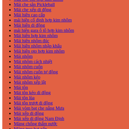
Mái che sân Pickleball
Mái che xếp di động
Mái hiên cao cấp
mái hiên cố định hợp kim nhôm
Mái hiên di động
mái hiên gara ô tô hợp kim nhôm
Mái hiên hợp kim nhôm
Mái hiên nhôm đúc
Mái hiên nhôm nhập khẩu
Mái hiên oto hợp kim nhôm
Mái nhôm
Mái nhôm cách nhiệt
Mái nhôm cuốn
Mái nhôm cuốn tự động
Mái nhôm kéo
Mái nhôm xếp lật
Mái tôn
Mái tôn kéo di động
Mái tôn lùa
Mái tôn trượt di động
Mái vòm bạt che nắng Mưa
Mái xếp di động
Mái xếp di động Nam Định
Màng chống thấm nước
Máng treo bạt xếp