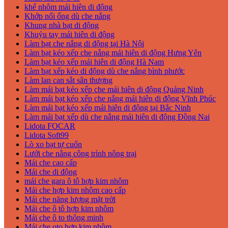
khế nhôm mái hiên di động
Khớp nối ống dù che nắng
Khung nhà bạt di động
Khuỷu tay mái hiên di động
Làm bạt che nắng di động tại Hà Nội
Làm bạt kéo xếp che nắng mái hiên di động Hưng Yên
Làm bạt kéo xếp mái hiên di động Hà Nam
Làm bạt xếp kéo di động dù che nắng bình phước
Làm lan can sắt sân thượng
Làm mái bạt kéo xếp che mái hiên di động Quảng Ninh
Làm mái bạt kéo xếp che nắng mái hiên di động Vĩnh Phúc
Làm mái bạt kéo xếp mái hiên di động tại Bắc Ninh
Làm mái bạt xếp dù che nắng mái hiên di động Đồng Nai
Lidota FOCAR
Lidota Soft99
Lò xo bạt tự cuốn
Lưới che nắng công trình nông trại
Mái che cao cấp
Mái che di động
mái che gara ô tô hợp kim nhôm
Mái che hợp kim nhôm cao cấp
Mái che năng lượng mặt trời
Mái che ô tô hợp kim nhôm
Mái che ô to thông minh
Mái che oto hợp kim nhôm