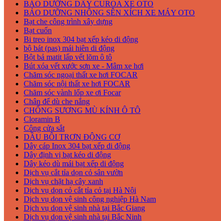
BẢO DƯỠNG DÂY CUROA XE OTO
BẢO DƯỠNG NHÔNG SÊN XÍCH XE MÁY OTO
Bạt che công trình xây dựng
Bạt cuốn
Bi treo inox 304 bạt xếp kéo di động
bộ bát (pas) mái hiên di động
Bột bả matit lấp vết lõm ô tô
Bút xóa vết xước sơn xe - Mâm xe hơi
Chăm sóc ngoại thất xe hơi FOCAR
Chăm sóc nội thất xe hơi FOCAR
Chăm sóc vành lốp xe ơi Focar
Chân đế dù che nắng
CHỐNG SƯƠNG MÙ KÍNH Ô TÔ
Cloramin B
Công cửa sắt
DẦU BÔI TRƠN ĐỘNG CƠ
Dây cáp Inox 304 bạt xếp di động
Dây định vị bạt kéo di động
Dây kéo dù mái bạt xếp di động
Dịch vụ cắt tỉa dọn cỏ sân vườn
Dịch vụ chặt hạ cây xanh
Dịch vụ dọn cỏ cắt tỉa cỏ tại Hà Nội
Dịch vụ dọn vệ sinh công nghiệp Hà Nam
Dịch vụ dọn vệ sinh nhà tại Bắc Giang
Dịch vụ dọn vệ sinh nhà tại Bắc Ninh