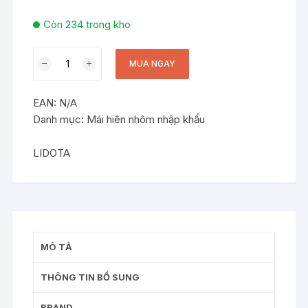
Còn 234 trong kho
Bán
MUA NGAY
Mái
Che
EAN:
N/A
Hợp
Danh mục:
Mái hiên nhôm nhập khẩu
Kim
Nhôm
Tuyên
LIDOTA
Quang
-
Giải
Pháp
Rèm
MÔ TẢ
Nhựa
Mái
THÔNG TIN BỔ SUNG
Hiên
Năng
BRAND