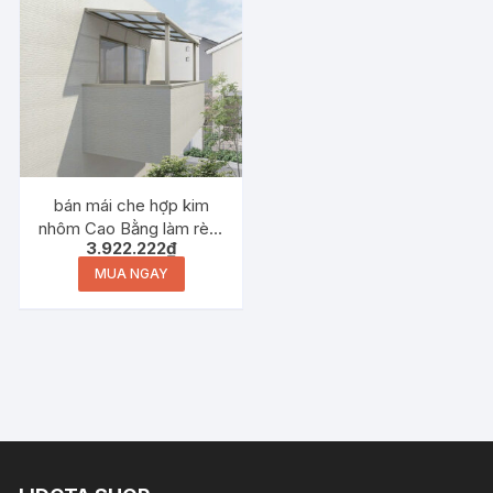
bán mái che hợp kim
nhôm Cao Bằng làm rèm
3.922.222
₫
nhựa mái hiên năng lượng
mặt trời
MUA NGAY