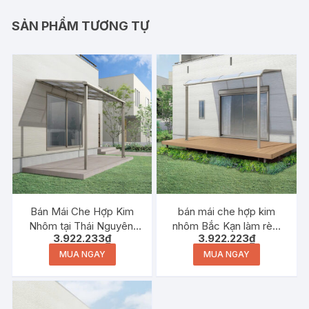
SẢN PHẨM TƯƠNG TỰ
Bán Mái Che Hợp Kim
bán mái che hợp kim
Nhôm tại Thái Nguyên:
nhôm Bắc Kạn làm rèm
3.922.233
₫
3.922.223
₫
Giải Pháp Tối Ưu cho
nhựa mái hiên năng lượng
Rèm Nhựa Mái Hiên và
mặt trời
MUA NGAY
MUA NGAY
Năng Lượng Mặt Trời