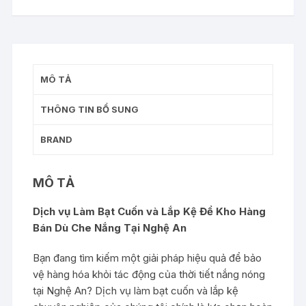
Kệ
Để
Kho
Hàng
Bán
MÔ TẢ
Dù
Che
THÔNG TIN BỔ SUNG
Nắng
Tại
BRAND
Nghệ
An
MÔ TẢ
số
lượng
Dịch vụ Làm Bạt Cuốn và Lắp Kệ Để Kho Hàng
Bán Dù Che Nắng Tại Nghệ An
Bạn đang tìm kiếm một giải pháp hiệu quả để bảo
vệ hàng hóa khỏi tác động của thời tiết nắng nóng
tại Nghệ An? Dịch vụ làm bạt cuốn và lắp kệ