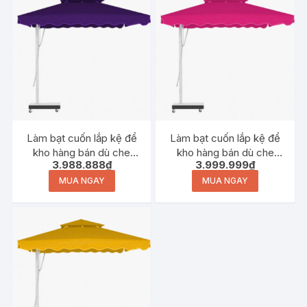
Làm bạt cuốn lắp kệ để
Làm bạt cuốn lắp kệ để
kho hàng bán dù che
kho hàng bán dù che
3.988.888
₫
3.999.999
₫
nắng tại Hà Tĩnh
nắng tại Quảng Bình
MUA NGAY
MUA NGAY