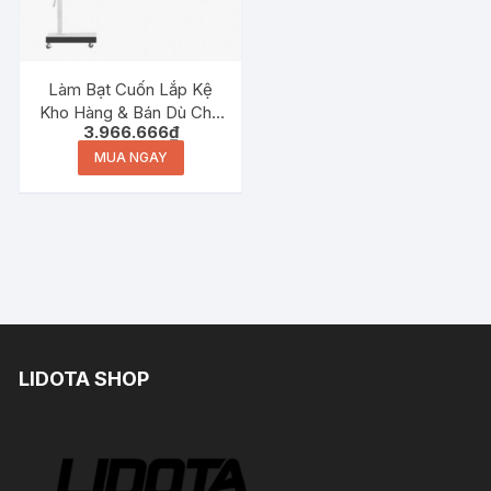
Làm Bạt Cuốn Lắp Kệ
Kho Hàng & Bán Dù Che
3.966.666
₫
Nắng Tại Thanh Hóa –
Giải Pháp Tối Ưu Cho
MUA NGAY
Doanh Nghiệp Của Bạn
LIDOTA SHOP