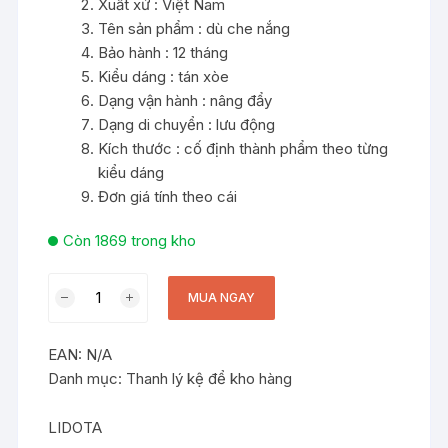
Xuất xứ : Việt Nam
Tên sản phẩm : dù che nắng
Bảo hành : 12 tháng
Kiểu dáng : tán xòe
Dạng vận hành : nâng đẩy
Dạng di chuyển : lưu động
Kích thước : cố định thành phẩm theo từng
kiểu dáng
Đơn giá tính theo cái
Còn 1869 trong kho
Dịch
MUA NGAY
vụ
Làm
EAN:
N/A
Bạt
Danh mục:
Thanh lý kệ để kho hàng
Cuốn
và
Lắp
LIDOTA