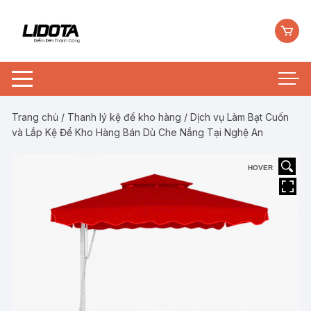
Chuyển
tới
nội
dung
Trang chủ
/
Thanh lý kệ để kho hàng
/ Dịch vụ Làm Bạt Cuốn
và Lắp Kệ Để Kho Hàng Bán Dù Che Nắng Tại Nghệ An
HOVER