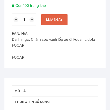
Còn 100 trong kho
Dung
MUA NGAY
dịch
tẩy
EAN:
N/A
vành
Danh mục:
Chăm sóc vành lốp xe ơi Focar
,
Lidota
lazang
FOCAR
FOCAR
Rim
cleaner
FOCAR
5L
số
lượng
MÔ TẢ
THÔNG TIN BỔ SUNG