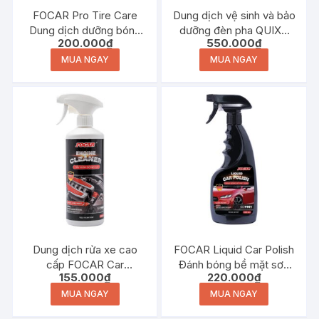
FOCAR Pro Tire Care
Dung dịch vệ sinh và bảo
Dung dịch dưỡng bóng
dưỡng đèn pha QUIXX
200.000
₫
550.000
₫
lốp cao cấp 500ml
Headlight Restoration Kit
MUA NGAY
MUA NGAY
Dung dịch rửa xe cao
FOCAR Liquid Car Polish
cấp FOCAR Car
Đánh bóng bề mặt sơn
155.000
₫
220.000
₫
Shampoo
500ml
MUA NGAY
MUA NGAY