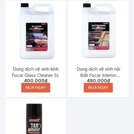
Dung dịch vệ sinh kính
Dung dịch vệ sinh nội
Focar Glass Cleaner 5L
thất Focar Interior
400.000
₫
490.000
₫
Cleaner 5L
MUA NGAY
MUA NGAY