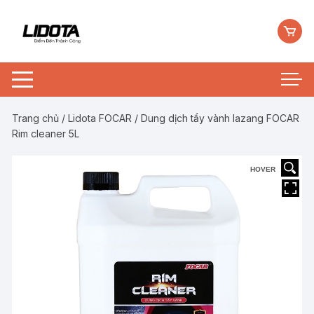
Chuyển
tới
nội
dung
Trang chủ
/
Lidota FOCAR
/ Dung dịch tẩy vành lazang FOCAR
Rim cleaner 5L
HOVER