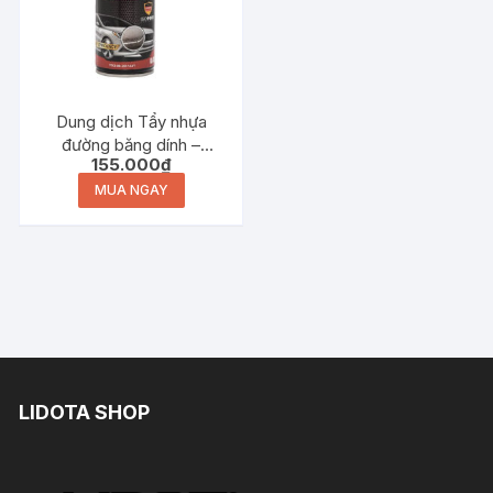
Dung dịch Tẩy nhựa
đường băng dính –
155.000
₫
FOCAR Tar Remover
450ml
MUA NGAY
LIDOTA SHOP