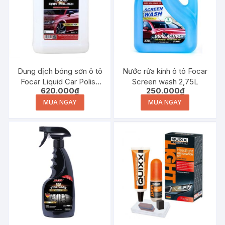
Dung dịch bóng sơn ô tô
Nước rửa kính ô tô Focar
Focar Liquid Car Polish
Screen wash 2,75L
620.000
₫
250.000
₫
5L
MUA NGAY
MUA NGAY