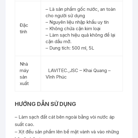
– Là sản phẩm gốc nước, an toàn
cho người sử dụng
– Nguyên liệu nhập khẩu uy tín
Đặc
– Không chứa cặn kim loại
tính
– Làm sạch hiệu quả không để lại
cặn dầu mỡ.
– Dung tích: 500 ml, 5L
Nhà
máy
LAVITEC.,JSC – Khai Quang –
sản
Vĩnh Phúc
xuất
HƯỚNG DẪN SỬ DỤNG
– Làm sạch đất cát bên ngoài bằng vòi nước áp
suất cao.
– Xịt đều sản phẩm lên bề mặt vành và vào những