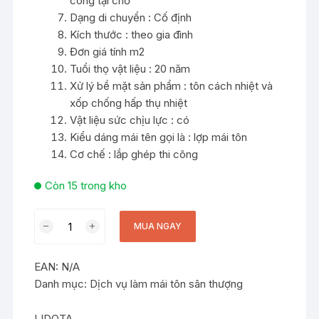
công tại chỗ
Dạng di chuyển : Cố định
Kích thước : theo gia đình
Đơn giá tính m2
Tuổi thọ vật liệu : 20 năm
Xử lý bề mặt sản phẩm : tôn cách nhiệt và
xốp chống hấp thụ nhiệt
Vật liệu sức chịu lực : có
Kiểu dáng mái tên gọi là : lợp mái tôn
Cơ chế : lắp ghép thi công
Còn 15 trong kho
Làm
MUA NGAY
Mái
Tôn,
EAN:
N/A
Lan
Danh mục:
Dịch vụ làm mái tôn sân thượng
Can
Cửa
Sắt
LIDOTA