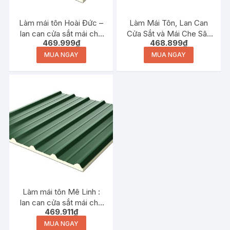
Làm mái tôn Hoài Đức –
Làm Mái Tôn, Lan Can
lan can cửa sắt mái che
Cửa Sắt và Mái Che Sân
469.999
₫
468.899
₫
sân thượng
Thượng tại Chương Mỹ
MUA NGAY
MUA NGAY
Làm mái tôn Mê Linh :
lan can cửa sắt mái che
469.911
₫
sân thượng
MUA NGAY