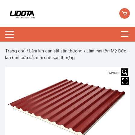
Chuyển
tới
nội
dung
Trang chủ
/
Làm lan can sắt sân thượng
/ Làm mái tôn Mỹ Đức –
lan can cửa sắt mái che sân thượng
HOVER