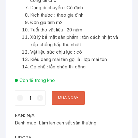
công tại chỗ
Dạng di chuyển : Cố định
Kích thước : theo gia đình
Đơn giá tính m2
Tuổi thọ vật liệu : 20 năm
Xử lý bề mặt sản phẩm : tôn cách nhiệt và
xốp chống hấp thụ nhiệt
Vật liệu sức chịu lực : có
Kiểu dáng mái tên gọi là : lợp mái tôn
Cơ chế : lắp ghép thi công
Còn 19 trong kho
Làm
MUA NGAY
mái
tôn
EAN:
N/A
Mỹ
Danh mục:
Làm lan can sắt sân thượng
Đức
-
lan
LIDOTA