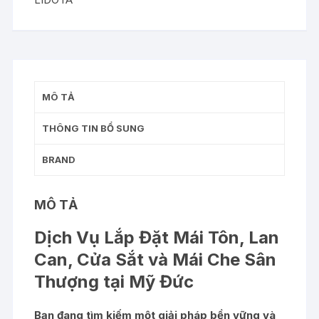
can
cửa
sắt
mái
che
MÔ TẢ
sân
thượng
THÔNG TIN BỔ SUNG
số
lượng
BRAND
MÔ TẢ
Dịch Vụ Lắp Đặt Mái Tôn, Lan
Can, Cửa Sắt và Mái Che Sân
Thượng tại Mỹ Đức
Bạn đang tìm kiếm một giải pháp bền vững và