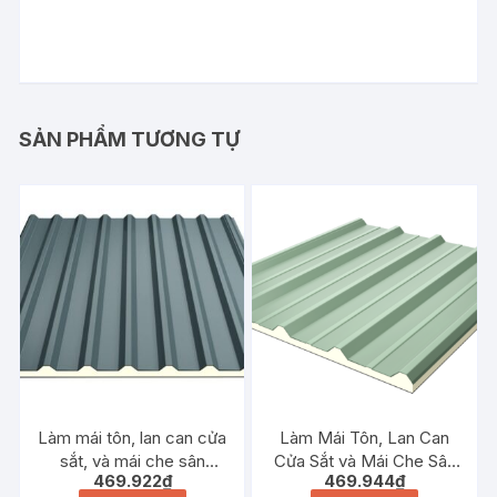
SẢN PHẨM TƯƠNG TỰ
Làm mái tôn, lan can cửa
Làm Mái Tôn, Lan Can
sắt, và mái che sân
Cửa Sắt và Mái Che Sân
469.922
₫
469.944
₫
thượng tại Thanh Trì
Thượng Tại Thanh Oai