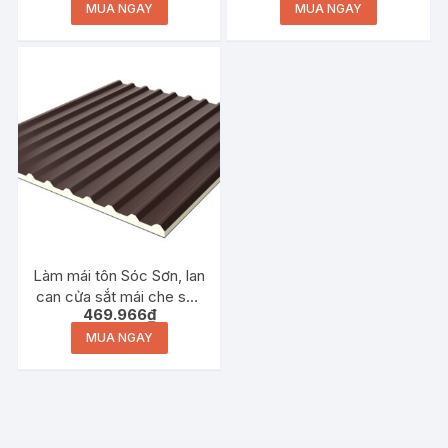
MUA NGAY
MUA NGAY
Làm mái tôn Sóc Sơn, lan
can cửa sắt mái che sân
469.966
₫
thượng
MUA NGAY