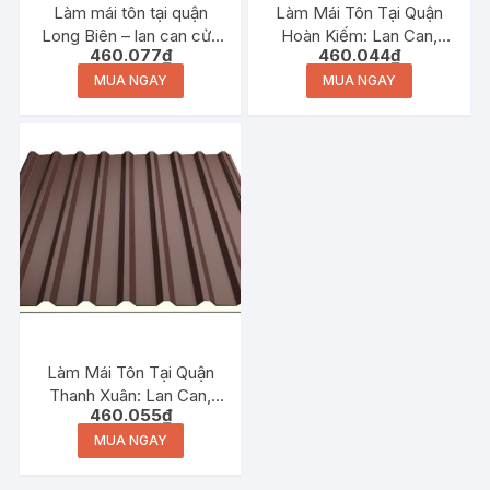
Làm mái tôn tại quận
Làm Mái Tôn Tại Quận
Long Biên – lan can cửa
Hoàn Kiếm: Lan Can,
460.077
₫
460.044
₫
sắt mái che sân thượng
Cửa Sắt, Mái Che Sân
Thượng
MUA NGAY
MUA NGAY
Làm Mái Tôn Tại Quận
Thanh Xuân: Lan Can,
460.055
₫
Cửa Sắt, Mái Che Sân
Thượng
MUA NGAY