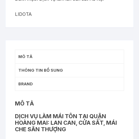
Hoàng
Mai:
LIDOTA
Lan
Can,
Cửa
Sắt,
Mái
MÔ TẢ
Che
Sân
THÔNG TIN BỔ SUNG
Thượng
số
BRAND
lượng
MÔ TẢ
DỊCH VỤ LÀM MÁI TÔN TẠI QUẬN
HOÀNG MAI: LAN CAN, CỬA SẮT, MÁI
CHE SÂN THƯỢNG