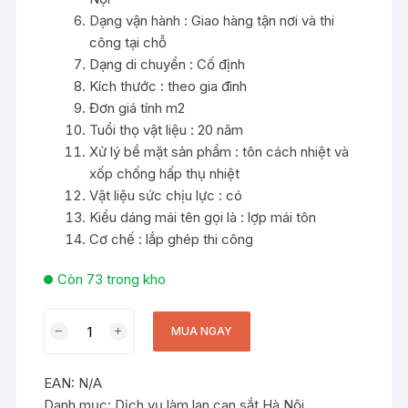
Dạng vận hành : Giao hàng tận nơi và thi
công tại chỗ
Dạng di chuyển : Cố định
Kích thước : theo gia đình
Đơn giá tính m2
Tuổi thọ vật liệu : 20 năm
Xử lý bề mặt sản phẩm : tôn cách nhiệt và
xốp chống hấp thụ nhiệt
Vật liệu sức chịu lực : có
Kiểu dáng mái tên gọi là : lợp mái tôn
Cơ chế : lắp ghép thi công
Còn 73 trong kho
Làm
MUA NGAY
Mái
Tôn
EAN:
N/A
Tại
Danh mục:
Dịch vụ làm lan can sắt Hà Nội
Quận