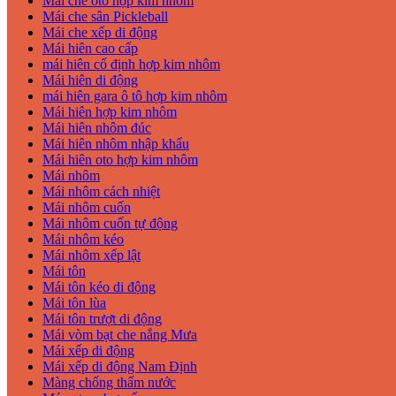
Mái che oto hợp kim nhôm
Mái che sân Pickleball
Mái che xếp di động
Mái hiên cao cấp
mái hiên cố định hợp kim nhôm
Mái hiên di động
mái hiên gara ô tô hợp kim nhôm
Mái hiên hợp kim nhôm
Mái hiên nhôm đúc
Mái hiên nhôm nhập khẩu
Mái hiên oto hợp kim nhôm
Mái nhôm
Mái nhôm cách nhiệt
Mái nhôm cuốn
Mái nhôm cuốn tự động
Mái nhôm kéo
Mái nhôm xếp lật
Mái tôn
Mái tôn kéo di động
Mái tôn lùa
Mái tôn trượt di động
Mái vòm bạt che nắng Mưa
Mái xếp di động
Mái xếp di động Nam Định
Màng chống thấm nước