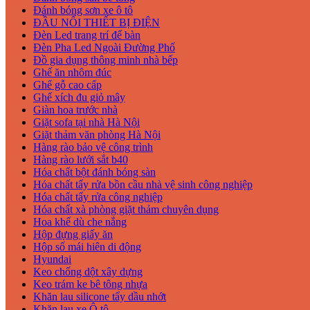
Đánh bóng sơn xe ô tô
ĐẦU NỐI THIẾT BỊ ĐIỆN
Đèn Led trang trí để bàn
Đèn Pha Led Ngoài Đường Phố
Đồ gia dụng thông minh nhà bếp
Ghế ăn nhôm đúc
Ghế gỗ cao cấp
Ghế xích đu giỏ mây
Giàn hoa trước nhà
Giặt sofa tại nhà Hà Nội
Giặt thảm văn phòng Hà Nội
Hàng rào bảo vệ công trình
Hàng rào lưới sắt b40
Hóa chất bột đánh bóng sàn
Hóa chất tẩy rửa bồn cầu nhà vệ sinh công nghiệp
Hóa chất tẩy rửa công nghiệp
Hóa chất xà phòng giặt thảm chuyên dụng
Hoa khế dù che nắng
Hộp đựng giấy ăn
Hộp số mái hiên di động
Hyundai
Keo chống dột xây dựng
Keo trám ke bê tông nhựa
Khăn lau silicone tẩy dầu nhớt
Khăn lau xe Ô tô