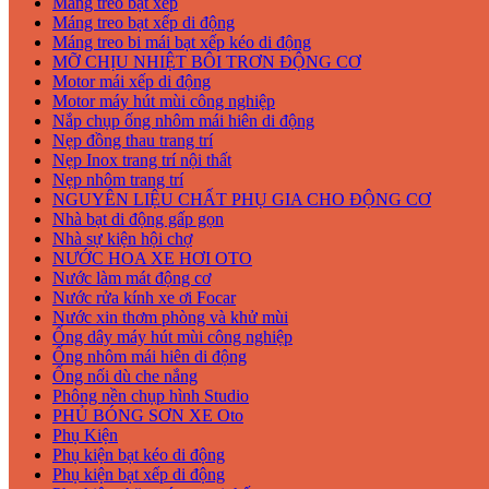
Máng treo bạt xếp
Máng treo bạt xếp di động
Máng treo bi mái bạt xếp kéo di động
MỠ CHỊU NHIỆT BÔI TRƠN ĐỘNG CƠ
Motor mái xếp di động
Motor máy hút mùi công nghiệp
Nắp chụp ống nhôm mái hiên di động
Nẹp đồng thau trang trí
Nẹp Inox trang trí nội thất
Nẹp nhôm trang trí
NGUYÊN LIỆU CHẤT PHỤ GIA CHO ĐỘNG CƠ
Nhà bạt di động gấp gọn
Nhà sự kiện hội chợ
NƯỚC HOA XE HƠI OTO
Nước làm mát động cơ
Nước rửa kính xe ơi Focar
Nước xin thơm phòng và khử mùi
Ống dây máy hút mùi công nghiệp
Ống nhôm mái hiên di động
Ống nối dù che nắng
Phông nền chụp hình Studio
PHỦ BÓNG SƠN XE Oto
Phụ Kiện
Phụ kiện bạt kéo di động
Phụ kiện bạt xếp di động