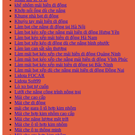
khế nhôm mái hiên di động
Khớp nối ống dù che nắng
Khung nhà bạt di động
Khuỷu tay mái hiên di động
Làm bạt che nắng di động tại Hà Nội
Làm bạt kéo xếp che nắng mái hiên di động Hưng Yên
Làm bạt kéo xếp mái hiên di động Hà Nam
Làm bạt xếp kéo di động dù che nắng bình phước
Làm lan can sắt sân thượng
Làm mái bạt kéo xếp che mái hiên di động Quảng Ninh
Làm mái bạt kéo xếp che nắng mái hiên di động Vĩnh Phúc
Làm mái bạt kéo xếp mái hiên di động tại Bắc Ninh
Làm mái bạt xếp dù che nắng mái hiên di động Đồng Nai
Lidota FOCAR
Lidota Soft99
Lò xo bạt tự cuốn
Lưới che nắng công trình nông trại
Mái che cao cấp
Mái che di động
mái che gara ô tô hợp kim nhôm
Mái che hợp kim nhôm cao cấp
Mái che năng lượng mặt trời
Mái che ô tô hợp kim nhôm
Mái che ô to thông minh