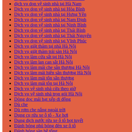
dịch vụ dọn vệ sinh nhà tại Hà Nam
Dịch vụ dọn vệ sinh nhà tại Hòa Bình
Dịch vụ dọn vệ sinh nhà tại Hưng Yên
Dịch vụ dọn vệ sinh nhà tại Nam Định
Dịch vụ dọn vệ sinh nhà tại Ninh Bình
Dịch vụ dọn vệ sinh nhà tại Thái Bình
Dịch vụ dọn vệ sinh nhà tại Thái Nguyên
Dịch vụ dọn vệ sinh nhà tại Vĩnh Phúc
Dịch vụ giặt thảm tại nhà Hà Nội
Dịch vụ giặt thảm trải sàn Hà Nội
Dịch vụ làm cửa sắt tại Hà Nội
Dịch vụ làm lan can sắt Hà Nội
Dịch vụ làm mái che sân thượng Hà Nội
Dịch vụ làm mái hiên sân thượng Hà Nội
Dịch vụ làm mái tôn sân thượng
Dịch vụ làm mái tôn tại Hà Nội
Dịch vụ vệ sinh nhà cửa theo giờ
Dịch vụ vệ sinh nhà trọn gói Hà Nội
Dòng dọc mái bạt xếp di động
Dù che
Dù rơm che nắng ngoài trời
Dụng cụ rửa xe ô tô - Xe hơi
Dung dịch nước rửa xe ô tô bọt tuyết
Đánh bóng phủ bóng đèn xe ô tô
Đánh bóng sàn bê tông