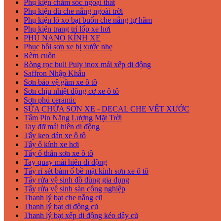
Phụ kiện chăm sóc ngoại thất
Phụ kiện dù che nắng ngoài trời
Phụ kiện lò xo bạt buốn che nắng tự hãm
Phụ kiện trang trí lốp xe hơi
PHỦ NANO KÍNH XE
Phục hồi sơn xe bị xước nhẹ
Rèm cuốn
Ròng rọc buli Puly inox mái xếp di động
Saffron Nhập Khẩu
Sơn bảo vệ gầm xe ô tô
Sơn chịu nhiệt động cơ xe ô tô
Sơn phủ ceramic
SỬA CHỬA SƠN XE - DECAL CHE VẾT XƯỚC
Tấm Pin Năng Lượng Mặt Trời
Tay đỡ mái hiên di động
Tẩy keo dán xe ô tô
Tẩy ố kính xe hơi
Tẩy ố thân sơn xe ô tô
Tay quay mái hiên di động
Tẩy rỉ sét bám ố bề mặt kính sơn xe ô tô
Tẩy rửa vệ sinh đồ dùng gia dụng
Tẩy rửa vệ sinh sàn công nghiệp
Thanh lý bạt che nắng cũ
Thanh lý bạt di động cũ
Thanh lý bạt xếp di động kéo dây cũ