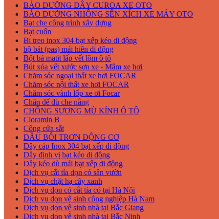
BẢO DƯỠNG DÂY CUROA XE OTO
BẢO DƯỠNG NHÔNG SÊN XÍCH XE MÁY OTO
Bạt che công trình xây dựng
Bạt cuốn
Bi treo inox 304 bạt xếp kéo di động
bộ bát (pas) mái hiên di động
Bột bả matit lấp vết lõm ô tô
Bút xóa vết xước sơn xe - Mâm xe hơi
Chăm sóc ngoại thất xe hơi FOCAR
Chăm sóc nội thất xe hơi FOCAR
Chăm sóc vành lốp xe ơi Focar
Chân đế dù che nắng
CHỐNG SƯƠNG MÙ KÍNH Ô TÔ
Cloramin B
Công cửa sắt
DẦU BÔI TRƠN ĐỘNG CƠ
Dây cáp Inox 304 bạt xếp di động
Dây định vị bạt kéo di động
Dây kéo dù mái bạt xếp di động
Dịch vụ cắt tỉa dọn cỏ sân vườn
Dịch vụ chặt hạ cây xanh
Dịch vụ dọn cỏ cắt tỉa cỏ tại Hà Nội
Dịch vụ dọn vệ sinh công nghiệp Hà Nam
Dịch vụ dọn vệ sinh nhà tại Bắc Giang
Dịch vụ dọn vệ sinh nhà tại Bắc Ninh