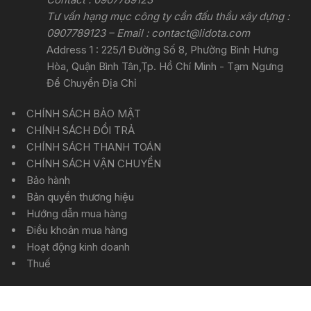
Tư vấn hạng mục công ty cần đấu thầu xây dựng :
0907789123 – Email :
contact@lidota.com
Address 1 : 225/1 Đường Số 8, Phường Bình Hưng
Hòa, Quận Bình Tân,Tp. Hồ Chí Minh - Tạm Ngưng
Để Chuyển Địa Chỉ
CHÍNH SÁCH BẢO MẬT
CHÍNH SÁCH ĐỔI TRẢ
CHÍNH SÁCH THANH TOÁN
CHÍNH SÁCH VẬN CHUYỂN
Bảo hành
Bản quyền thương hiệu
Hướng dẫn mua hàng
Điều khoản mua hàng
Hoạt động kinh doanh
Thuế