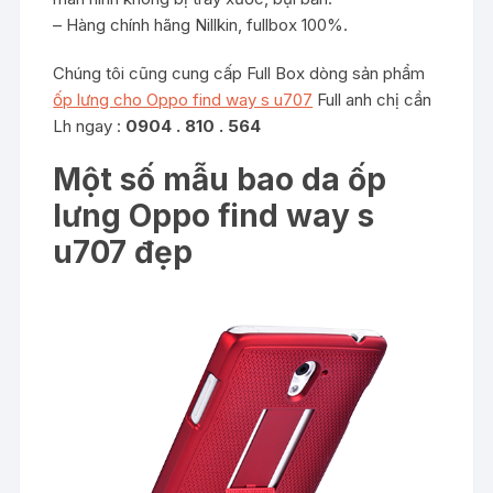
– Hàng chính hãng Nillkin, fullbox 100%.
Chúng tôi cũng cung cấp Full Box dòng sản phẩm
ốp lưng cho Oppo find way s u707
Full anh chị cần
Lh ngay :
0904 . 810 . 564
Một số mẫu bao da ốp
lưng Oppo find way s
u707 đẹp