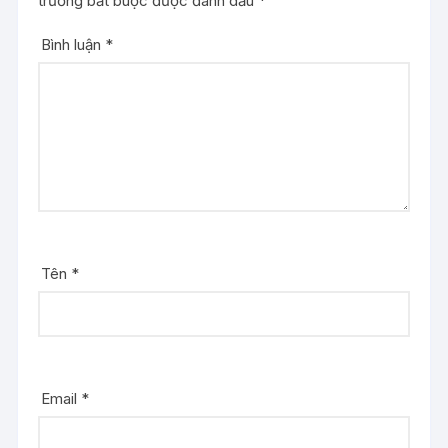
trường bắt buộc được đánh dấu
*
Bình luận
*
Tên
*
Email
*