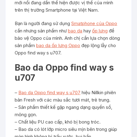
mới nổi đang dần thể hiện được vị thể của mình
trên thị trường Smartphone tại Việt Nam.
Bạn là người đang sử dụng
Smatphone của Oppo
cần nhưng sản phẩm như
bao da
hay
ốp lưng
để
bảo vệ Oppo của mình. Anh chị cần lựa chọn dòng
sản phẩm
bao da ốp lưng Oppo
đẹp lộng lẫy cho
Oppo find way s u707.
Bao da Oppo find way s
u707
–
Bao da Oppo find way s u707
hiệu Nillkin phiên
bản Fresh với các màu sắc tươi mát, trẻ trung.
– Sản phẩm thiết kế gập ngang dạng quyển sổ,
mỏng gọn.
– Chất liệu PU cao cấp, khó bị bong tróc.
– Bao da có lót lớp micro siêu mịn bên trong giúp
màn hình không bị trầy xước, bụi bẩn.