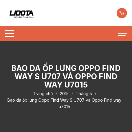
Chuyển
tới
nội
dung
BAO DA ỐP LƯNG OPPO FIND
WAY S U707 VÀ OPPO FIND
WAY U7015
Trang chủ
2015
Tháng 5
Bao da ốp lưng Oppo Find Way S U707 và Oppo Find way
u7015