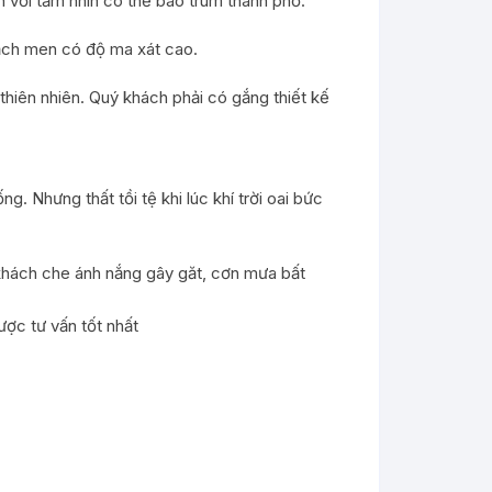
 với tầm nhìn có thể bao trùm thành phố.
gạch men có độ ma xát cao.
hiên nhiên. Quý khách phải có gắng thiết kế
. Nhưng thất tồi tệ khi lúc khí trời oai bức
 khách che ánh nắng gây găt, cơn mưa bất
ược tư vấn tốt nhất