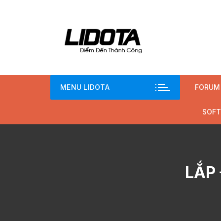
Chuyển
tới
nội
dung
MENU LIDOTA
FORUM
SOFT
LẮP