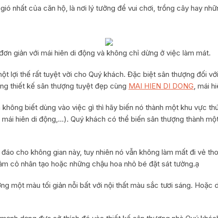
gió nhất của căn hộ, là nơi lý tưởng để vui chơi, trồng cây hay nh
đơn giản với mái hiên di động và không chỉ dừng ở việc làm mát.
ột lợi thế rất tuyệt vời cho Quý khách. Đặc biệt sân thượng đối vớ
ông thiết kế sân thượng tuyệt đẹp cùng
MAI HIEN DI DONG
, mái h
không biết dùng vào việc gì thì hãy biến nó thành một khu vực t
p, mái hiên di động,…). Quý khách có thể biến sân thượng thành mộ
n đáo cho không gian này, tuy nhiên nó vẫn không làm mất đi vẻ 
thảm cỏ nhân tạo hoặc những chậu hoa nhỏ bé đặt sát tường.ạ
g một màu tối giản nỗi bất với nội thất màu sắc tươi sáng. Hoặc 