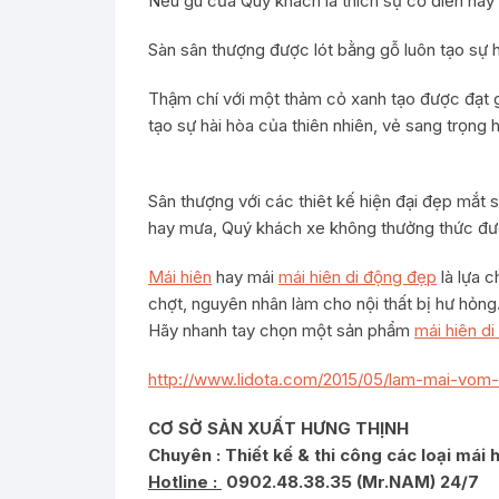
Nếu gu của Quý khách là thích sự cổ điển hãy
Sàn sân thượng được lót bằng gỗ luôn tạo sự 
Thậm chí với một thảm cỏ xanh tạo được đạt g
tạo sự hài hòa của thiên nhiên, vẻ sang trọng h
Sân thượng với các thiêt kế hiện đại đẹp mắt s
hay mưa, Quý khách xe không thưởng thức đư
Mái hiên
hay mái
mái hiên di động đẹp
là lựa 
chợt, nguyên nhân làm cho nội thất bị hư hỏng
Hãy nhanh tay chọn một sản phẩm
mái hiên d
http://www.lidota.com/2015/05/lam-mai-vom-
CƠ SỞ SẢN XUẤT HƯNG THỊNH
Chuyên : Thiết kế & t
hi công các loại mái 
Hotline :
0902.48.38.35 (Mr.NAM) 24/7