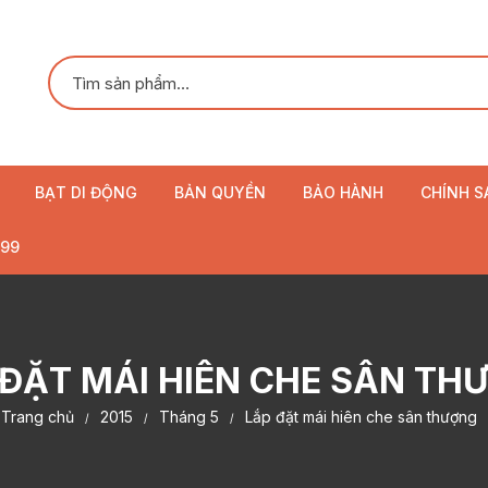
BẠT DI ĐỘNG
BẢN QUYỀN
BẢO HÀNH
CHÍNH S
Mái hiên di động
99
Mái xếp di động
Bạt cuốn
 ĐẶT MÁI HIÊN CHE SÂN TH
Dù che
Trang chủ
2015
Tháng 5
Lắp đặt mái hiên che sân thượng
Rèm cuốn