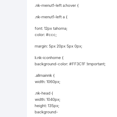
.nk-menut1-left a:hover {
.nk-menut1-left a {
font: 12px tahoma;
color: #ccc;
margin: 5px 20px 5px 0px;
li.nk-iconhome {
background-color: #FF3C1F !important;
.allmainnk {
width: 1060px;
.nk-head {
width: 1040px;
height: 135px;
background-