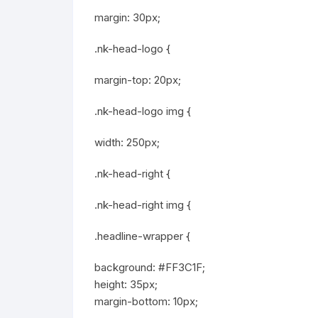
margin: 30px;
.nk-head-logo {
margin-top: 20px;
.nk-head-logo img {
width: 250px;
.nk-head-right {
.nk-head-right img {
.headline-wrapper {
background: #FF3C1F;
height: 35px;
margin-bottom: 10px;