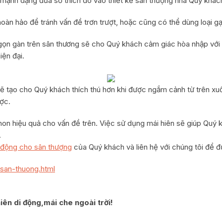
 mạnh dạng đưa sở thích đó vào thiết kế sân thượng nhà Quý khách
hoàn hảo để tránh vấn đề trơn trượt, hoặc cũng có thể dùng loại 
ọn gàn trên sân thương sẽ cho Quý khách cảm giác hòa nhập với t
iện đại.
ẽ tạo cho Quý khách thích thú hơn khi được ngắm cảnh từ trên xuống
ợc.
chon hiệu quả cho vấn đề trên. Việc sử dụng mái hiên sẽ giúp Quý
.
i động cho sân thượng
của Quý khách và liên hệ với chúng tôi để đ
san-thuong.html
hiên di động,mái che ngoài trời!