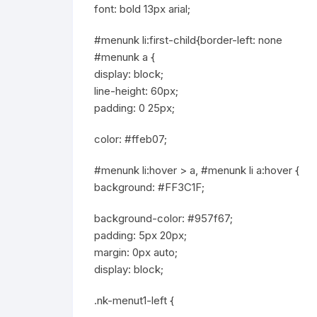
font: bold 13px arial;
#menunk li:first-child{border-left: none
#menunk a {
display: block;
line-height: 60px;
padding: 0 25px;
color: #ffeb07;
#menunk li:hover > a, #menunk li a:hover {
background: #FF3C1F;
background-color: #957f67;
padding: 5px 20px;
margin: 0px auto;
display: block;
.nk-menut1-left {