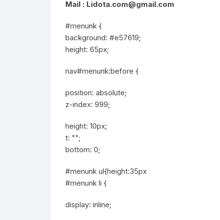
Mail :
Lidota.com@gmail.com
#menunk {
background: #e57619;
height: 65px;
nav#menunk:before {
position: absolute;
z-index: 999;
height: 10px;
t: "";
bottom: 0;
#menunk ul{height:35px
#menunk li {
display: inline;