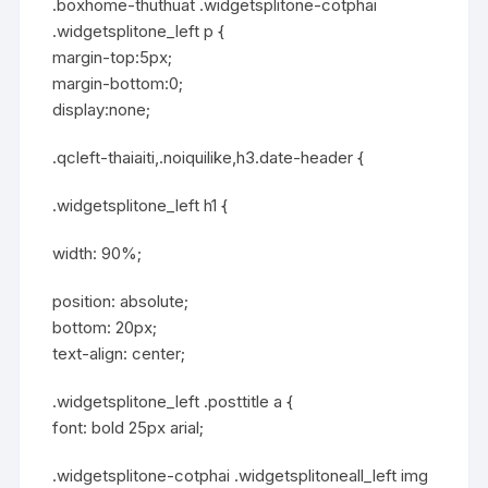
.boxhome-thuthuat .widgetsplitone-cotphai
.widgetsplitone_left p {
margin-top:5px;
margin-bottom:0;
display:none;
.qcleft-thaiaiti,.noiquilike,h3.date-header {
.widgetsplitone_left h1 {
width: 90%;
position: absolute;
bottom: 20px;
text-align: center;
.widgetsplitone_left .posttitle a {
font: bold 25px arial;
.widgetsplitone-cotphai .widgetsplitoneall_left img