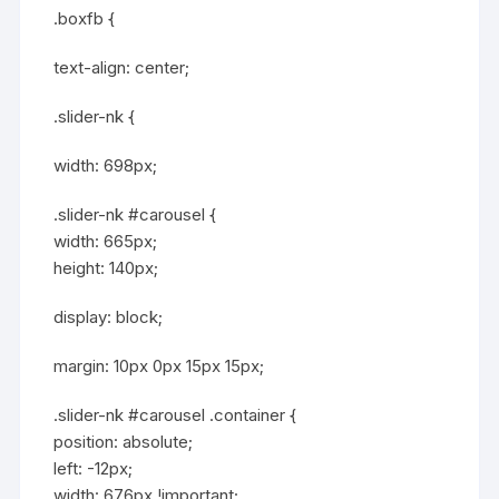
.boxfb {
text-align: center;
.slider-nk {
width: 698px;
.slider-nk #carousel {
width: 665px;
height: 140px;
display: block;
margin: 10px 0px 15px 15px;
.slider-nk #carousel .container {
position: absolute;
left: -12px;
width: 676px !important;