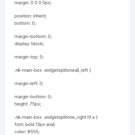
margin: 0 0 0 0px;
position: inherit;
bottom: 0;
margin-bottom: 0;
display: block;
margin-top: 0;
.nk-main-box .widgetsplitoneall_left {
margin-left: 0;
margin-bottom: 0;
height: 75px;
.nk-main-box .widgetsplitone_right h1 a {
font: bold 13px arial;
color: #555;