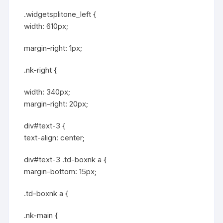
.widgetsplitone_left {
width: 610px;
margin-right: 1px;
.nk-right {
width: 340px;
margin-right: 20px;
div#text-3 {
text-align: center;
div#text-3 .td-boxnk a {
margin-bottom: 15px;
.td-boxnk a {
.nk-main {