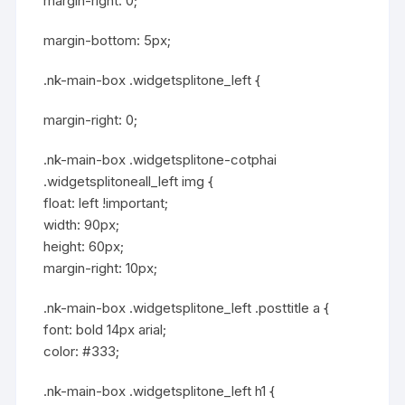
margin-right: 0;
margin-bottom: 5px;
.nk-main-box .widgetsplitone_left {
margin-right: 0;
.nk-main-box .widgetsplitone-cotphai
.widgetsplitoneall_left img {
float: left !important;
width: 90px;
height: 60px;
margin-right: 10px;
.nk-main-box .widgetsplitone_left .posttitle a {
font: bold 14px arial;
color: #333;
.nk-main-box .widgetsplitone_left h1 {