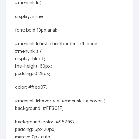
#menunk li {
display: inline;
font: bold 13px arial;
#menunk li:first-child{border-left: none
#menunk a {
display: block;
line-height: 60px;
padding: 0 25px;
color: #ffeb07;
#menunk li:hover > a, #menunk li a:hover {
background: #FF3C1F;
background-color: #957f67;
padding: 5px 20px;
margin: 0px auto;