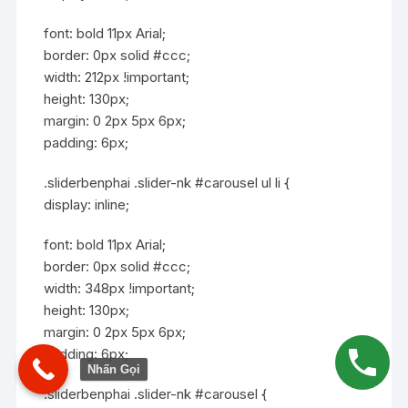
font: bold 11px Arial;
border: 0px solid #ccc;
width: 212px !important;
height: 130px;
margin: 0 2px 5px 6px;
padding: 6px;
.sliderbenphai .slider-nk #carousel ul li {
display: inline;
font: bold 11px Arial;
border: 0px solid #ccc;
width: 348px !important;
height: 130px;
margin: 0 2px 5px 6px;
padding: 6px;
Nhấn Gọi
.sliderbenphai .slider-nk #carousel {