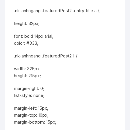
.nk-anhngang .featuredPost2 .entry-title a {
height: 32px;
font: bold 14px arial;
color: #333;
.nk-anhngang .featuredPost2 li {
width: 325px;
height: 215px;
margin-right: 0;
list-style: none;
margin-left: 15px;
margin-top: 10px;
margin-bottom: 15px;