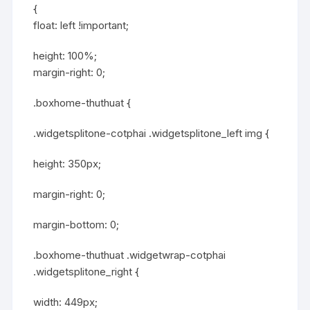
{
float: left !important;
height: 100%;
margin-right: 0;
.boxhome-thuthuat {
.widgetsplitone-cotphai .widgetsplitone_left img {
height: 350px;
margin-right: 0;
margin-bottom: 0;
.boxhome-thuthuat .widgetwrap-cotphai
.widgetsplitone_right {
width: 449px;