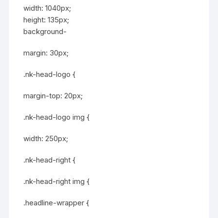
width: 1040px;
height: 135px;
background-
margin: 30px;
.nk-head-logo {
margin-top: 20px;
.nk-head-logo img {
width: 250px;
.nk-head-right {
.nk-head-right img {
.headline-wrapper {