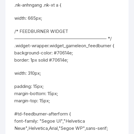
.nk-anhngang .nk-xt a {
width: 665px;
/* FEEDBURNER WIDGET
————————————————————– */
.widget-wrapper.widget_gameleon_feedburner {
background-color: #70614e;
border: 1px solid #70614e;
width: 310px;
padding: 15px;
margin-bottom: 15px;
margin-top: 15px;
#td-feedburner-afterform {
font-family: "Segoe UI","Helvetica
Neue",Helvetica,Arial,"Segoe WP",sans-serif;