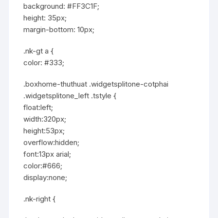
background: #FF3C1F;
height: 35px;
margin-bottom: 10px;
.nk-gt a {
color: #333;
.boxhome-thuthuat .widgetsplitone-cotphai
.widgetsplitone_left .tstyle {
float:left;
width:320px;
height:53px;
overflow:hidden;
font:13px arial;
color:#666;
display:none;
.nk-right {