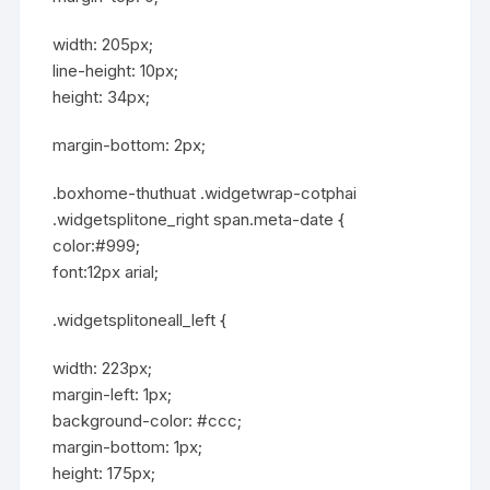
width: 205px;
line-height: 10px;
height: 34px;
margin-bottom: 2px;
.boxhome-thuthuat .widgetwrap-cotphai
.widgetsplitone_right span.meta-date {
color:#999;
font:12px arial;
.widgetsplitoneall_left {
width: 223px;
margin-left: 1px;
background-color: #ccc;
margin-bottom: 1px;
height: 175px;