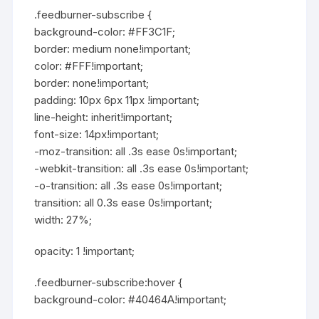
.feedburner-subscribe {
background-color: #FF3C1F;
border: medium none!important;
color: #FFF!important;
border: none!important;
padding: 10px 6px 11px !important;
line-height: inherit!important;
font-size: 14px!important;
-moz-transition: all .3s ease 0s!important;
-webkit-transition: all .3s ease 0s!important;
-o-transition: all .3s ease 0s!important;
transition: all 0.3s ease 0s!important;
width: 27%;
opacity: 1 !important;
.feedburner-subscribe:hover {
background-color: #40464A!important;