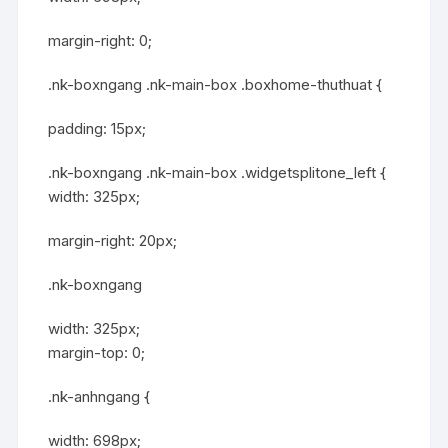
margin-right: 0;
.nk-boxngang .nk-main-box .boxhome-thuthuat {
padding: 15px;
.nk-boxngang .nk-main-box .widgetsplitone_left {
width: 325px;
margin-right: 20px;
.nk-boxngang
width: 325px;
margin-top: 0;
.nk-anhngang {
width: 698px;