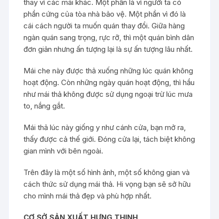
thay vì các mái khác. Một phần là vì người ta có
phần cứng của tòa nhà bảo vệ. Một phần vì đó là
cái cách người ta muốn quán thay đổi. Giữa hàng
ngàn quán sang trọng, rực rỡ, thì một quán bình dân
đơn giản nhưng ấn tượng lại là sự ấn tượng lâu nhất.
Mái che này được thả xuống những lúc quán không
hoạt động. Còn những ngày quán hoạt động, thì hầu
như mái thả không được sử dụng ngoại trừ lúc mưa
to, nắng gắt.
Mái thả lúc này giống y như cánh cửa, bạn mở ra,
thấy được cả thế giới. Đóng cửa lại, tách biệt không
gian mình với bên ngoài.
Trên đây là một số hình ảnh, một số không gian và
cách thức sử dụng mái thả. Hi vọng bạn sẽ sở hữu
cho mình mái thả đẹp và phù hợp nhất.
CƠ SỞ SẢN XUẤT HƯNG THỊNH