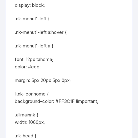
display: block;
.nk-menut1-left {
.nk-menut1-left a:hover {
.nk-menut1-left a {
font: 12px tahoma;
color: #ccc;
margin: 5px 20px 5px 0px;
li.nk-iconhome {
background-color: #FF3C1F !important;
.allmainnk {
width: 1060px;
.nk-head {