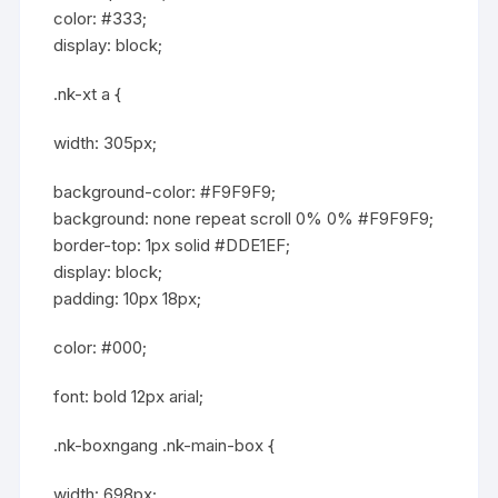
color: #333;
display: block;
.nk-xt a {
width: 305px;
background-color: #F9F9F9;
background: none repeat scroll 0% 0% #F9F9F9;
border-top: 1px solid #DDE1EF;
display: block;
padding: 10px 18px;
color: #000;
font: bold 12px arial;
.nk-boxngang .nk-main-box {
width: 698px;