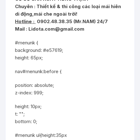
Chuyên : Thiết kế & t
hi công các loại mái hiên
di động,mái che ngoài trời!
Hotline :
0902.48.38.35 (Mr.NAM) 24/7
Mail :
Lidota.com@gmail.com
#menunk {
background: #e57619;
height: 65px;
nav#menunk:before {
position: absolute;
z-index: 999;
height: 10px;
t: "";
bottom: 0;
#menunk ul{height:35px