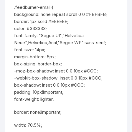
.feedburner-email {
background: none repeat scroll 0 0 #FBFBFB;
border: 1px solid #EEEEEE;
color: #333333;
font-family: "Segoe UI","Helvetica
Neue",Helvetica,Arial,"Segoe WP",sans-serif;
font-size: 14px;
margin-bottom: 5px;
box-sizing: border-box;
-moz-box-shadow: inset 0 0 10px #CCC;
-webkit-box-shadow: inset 0 0 10px #CCC;
box-shadow: inset 0 0 10px #CCC;
padding: 10px!important;
font-weight: lighter;
border: none!important;
width: 70.5%;