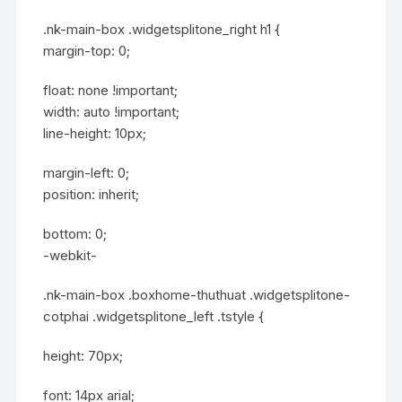
.nk-main-box .widgetsplitone_right h1 {
margin-top: 0;
float: none !important;
width: auto !important;
line-height: 10px;
margin-left: 0;
position: inherit;
bottom: 0;
-webkit-
.nk-main-box .boxhome-thuthuat .widgetsplitone-
cotphai .widgetsplitone_left .tstyle {
height: 70px;
font: 14px arial;