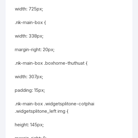
width: 725px;
.nk-main-box {
width: 338px;
margin-right: 20px;
.nk-main-box .boxhome-thuthuat {
width: 307px;
padding: 15px;
.nk-main-box .widgetsplitone-cotphai
.widgetsplitone_left img {
height: 145px;