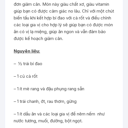
đơn giảm cân. Món này giàu chất xơ, giàu vitamin
giúp bạn có được cảm giác no lâu. Chỉ với một chút
biến tấu khi kết hợp bí đao với cà rốt và điều chỉnh
các loại gia vị cho hợp lý sẽ giúp bạn có được món
ăn có vị lạ miệng, giúp ăn ngon và vẫn đảm bảo
được kế hoạch giảm cân.
Nguyên liệu:
– ½ trái bí đao
– 1 củ cà rốt
– 1 ít mè rang và đậu phụng rang sẵn
– 1 trái chanh, ớt, rau thơm, gừng
– 1 ít dầu ăn và các loại gia vị để nêm nếm như
nước tương, muối, đường, bột ngọt.