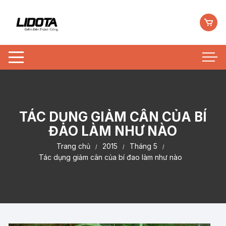
Chuyển
tới
nội
dung
TÁC DỤNG GIẢM CÂN CỦA BÍ
ĐAO LÀM NHƯ NÀO
Trang chủ
2015
Tháng 5
Tác dụng giảm cân của bí đao làm như nào