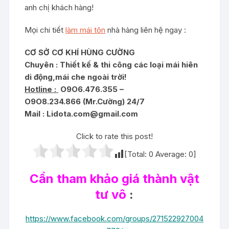
anh chị khách hàng!
Mọi chi tiết
làm mái tôn
nhà hàng liên hệ ngay :
CƠ SỞ CƠ KHÍ HÙNG CƯỜNG
Chuyên : Thiết kế & t
hi công các loại mái hiên
di động,mái che ngoài trời!
Hotline :
O9O6.476.355 –
O9O8.234.866 (Mr.Cường) 24/7
Mail :
Lidota.com@gmail.com
Click to rate this post!
[Total:
0
Average:
0
]
Cần tham khảo giá thành vật
tư vô
:
https://www.facebook.com/groups/271522927004