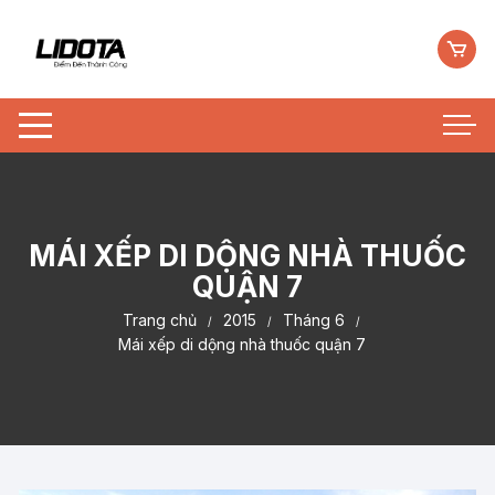
Chuyển
tới
nội
dung
MÁI XẾP DI DỘNG NHÀ THUỐC
QUẬN 7
Trang chủ
2015
Tháng 6
Mái xếp di dộng nhà thuốc quận 7