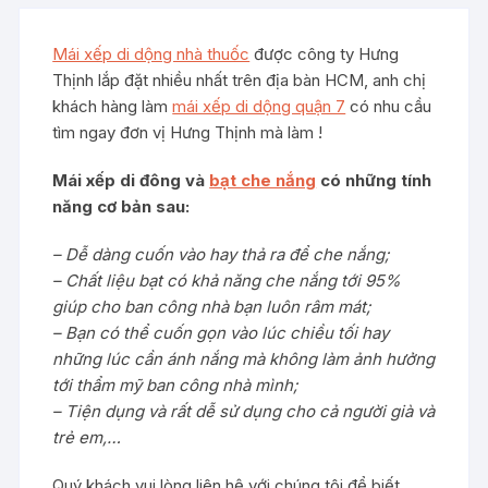
Mái xếp di dộng nhà thuốc
được công ty Hưng
Thịnh lắp đặt nhiều nhất trên địa bàn HCM, anh chị
khách hàng làm
mái xếp di dộng quận 7
có nhu cầu
tìm ngay đơn vị Hưng Thịnh mà làm !
Mái xếp di đông và
bạt che nắng
có những tính
năng cơ bản sau:
– Dễ dàng cuốn vào hay thả ra để che nắng;
– Chất liệu bạt có khả năng che nắng tới 95%
giúp cho ban công nhà bạn luôn râm mát;
– Bạn có thể cuốn gọn vào lúc chiều tối hay
những lúc cần ánh nắng mà không làm ảnh hưởng
tới thẩm mỹ ban công nhà mình;
– Tiện dụng và rất dễ sử dụng cho cả người già và
trẻ em,…
Quý khách vui lòng liên hệ với chúng tôi để biết