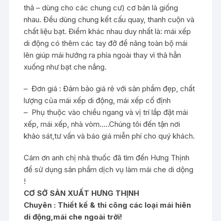
thả – dùng cho các chung cư) cơ bản là giống
nhau. Đều dùng chung kết cấu quay, thanh cuộn và
chất liệu bạt. Điểm khác nhau duy nhất là: mái xếp
di động có thêm các tay đỡ để nâng toàn bộ mái
lên giúp mái hướng ra phía ngoài thay vì thả hẳn
xuống như bạt che nắng.
– Đơn giá : Đảm bảo giá rẻ với sản phẩm đẹp, chất
lượng của mái xếp di động, mái xếp cố định
– Phụ thuộc vào chiều ngang và vị trí lắp đặt mái
xếp, mái xếp, nhà vòm…..Chúng tôi đến tận nơi
khảo sát,tư vấn và báo giá miễn phí cho quý khách.
Cám ơn anh chị nhà thuốc đã tìm đến Hưng Thịnh
để sử dụng sản phẩm dịch vụ làm mái che di dộng
!
CƠ SỞ SẢN XUẤT HƯNG THỊNH
Chuyên : Thiết kế & t
hi công các loại mái hiên
di động,mái che ngoài trời!