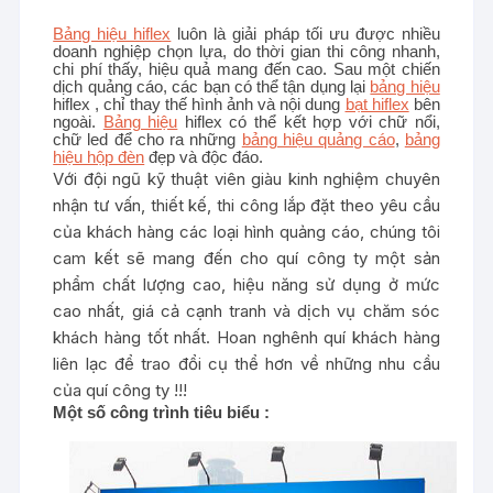
Bảng hiệu hiflex
luôn là giải pháp tối ưu được nhiều
doanh nghiệp chọn lựa, do thời gian thi công nhanh,
chi phí thấy, hiệu quả mang đến cao. Sau một chiến
dịch quảng cáo, các bạn có thể tận dụng lại
bảng hiệu
hiflex , chỉ thay thế hình ảnh và nội dung
bạt hiflex
bên
ngoài.
Bảng hiệu
hiflex có thể kết hợp với chữ nổi,
chữ led để cho ra những
bảng hiệu quảng cáo
,
bảng
hiệu hộp đèn
đẹp và độc đáo.
Với đội ngũ kỹ thuật viên giàu kinh nghiệm chuyên
nhận tư vấn, thiết kế, thi công lắp đặt theo yêu cầu
của khách hàng các loại hình quảng cáo, chúng tôi
cam kết sẽ mang đến cho quí công ty một sản
phẩm chất lượng cao, hiệu năng sử dụng ở mức
cao nhất, giá cả cạnh tranh và dịch vụ chăm sóc
khách hàng tốt nhất. Hoan nghênh quí khách hàng
liên lạc để trao đổi cụ thể hơn về những nhu cầu
của quí công ty !!!
Một số công trình tiêu biểu :