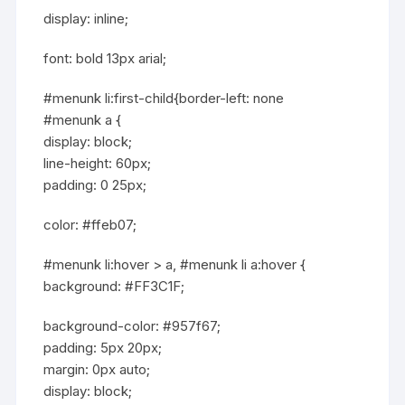
display: inline;
font: bold 13px arial;
#menunk li:first-child{border-left: none
#menunk a {
display: block;
line-height: 60px;
padding: 0 25px;
color: #ffeb07;
#menunk li:hover > a, #menunk li a:hover {
background: #FF3C1F;
background-color: #957f67;
padding: 5px 20px;
margin: 0px auto;
display: block;