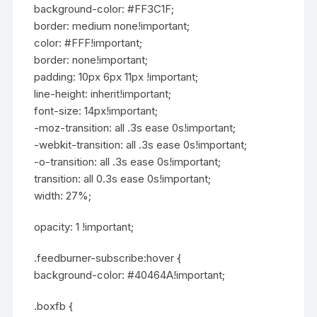
background-color: #FF3C1F;
border: medium none!important;
color: #FFF!important;
border: none!important;
padding: 10px 6px 11px !important;
line-height: inherit!important;
font-size: 14px!important;
-moz-transition: all .3s ease 0s!important;
-webkit-transition: all .3s ease 0s!important;
-o-transition: all .3s ease 0s!important;
transition: all 0.3s ease 0s!important;
width: 27%;
opacity: 1 !important;
.feedburner-subscribe:hover {
background-color: #40464A!important;
.boxfb {