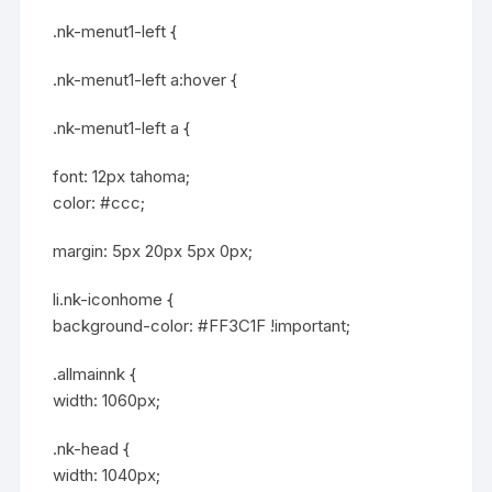
.nk-menut1-left {
.nk-menut1-left a:hover {
.nk-menut1-left a {
font: 12px tahoma;
color: #ccc;
margin: 5px 20px 5px 0px;
li.nk-iconhome {
background-color: #FF3C1F !important;
.allmainnk {
width: 1060px;
.nk-head {
width: 1040px;