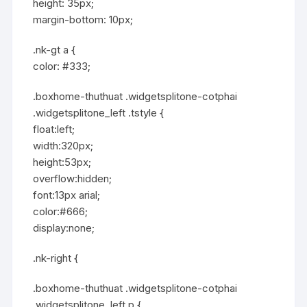
height: 35px;
margin-bottom: 10px;
.nk-gt a {
color: #333;
.boxhome-thuthuat .widgetsplitone-cotphai
.widgetsplitone_left .tstyle {
float:left;
width:320px;
height:53px;
overflow:hidden;
font:13px arial;
color:#666;
display:none;
.nk-right {
.boxhome-thuthuat .widgetsplitone-cotphai
.widgetsplitone_left p {