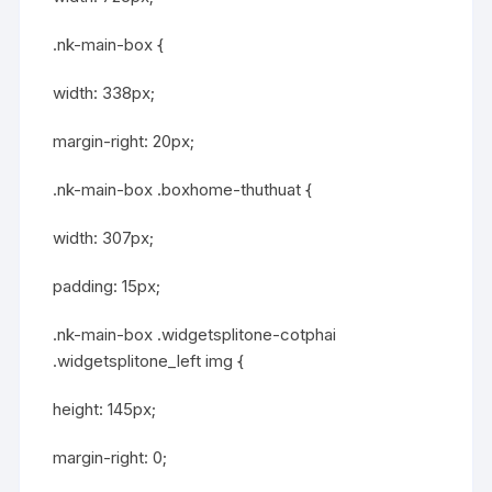
.nk-main-box {
width: 338px;
margin-right: 20px;
.nk-main-box .boxhome-thuthuat {
width: 307px;
padding: 15px;
.nk-main-box .widgetsplitone-cotphai
.widgetsplitone_left img {
height: 145px;
margin-right: 0;