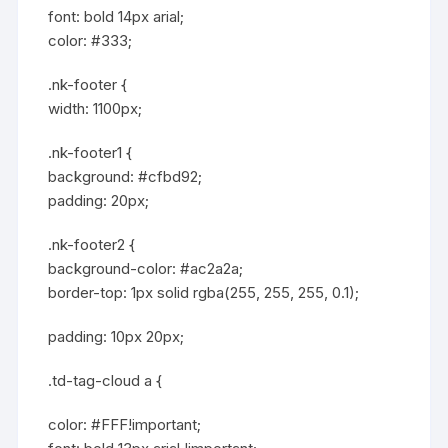
font: bold 14px arial;
color: #333;
.nk-footer {
width: 1100px;
.nk-footer1 {
background: #cfbd92;
padding: 20px;
.nk-footer2 {
background-color: #ac2a2a;
border-top: 1px solid rgba(255, 255, 255, 0.1);
padding: 10px 20px;
.td-tag-cloud a {
color: #FFF!important;