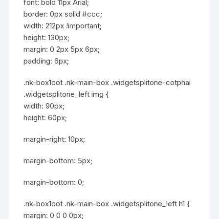
font: bold 11px Arial;
border: 0px solid #ccc;
width: 212px !important;
height: 130px;
margin: 0 2px 5px 6px;
padding: 6px;
.nk-box1cot .nk-main-box .widgetsplitone-cotphai
.widgetsplitone_left img {
width: 90px;
height: 60px;
margin-right: 10px;
margin-bottom: 5px;
margin-bottom: 0;
.nk-box1cot .nk-main-box .widgetsplitone_left h1 {
margin: 0 0 0 0px;