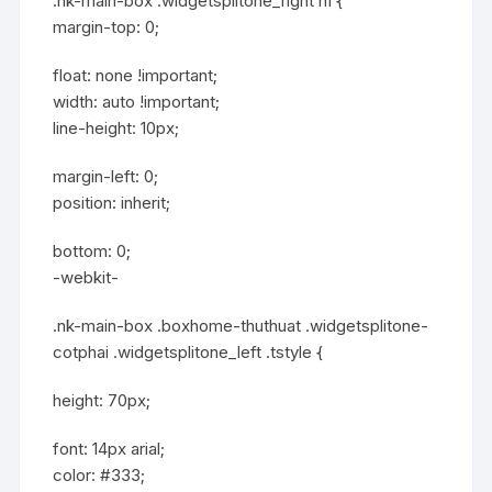
.nk-main-box .widgetsplitone_right h1 {
margin-top: 0;
float: none !important;
width: auto !important;
line-height: 10px;
margin-left: 0;
position: inherit;
bottom: 0;
-webkit-
.nk-main-box .boxhome-thuthuat .widgetsplitone-
cotphai .widgetsplitone_left .tstyle {
height: 70px;
font: 14px arial;
color: #333;