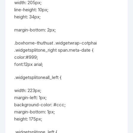
width: 205px;
line-height: 10px;
height: 34px;
margin-bottom: 2px;
.boxhome-thuthuat .widgetwrap-cotphai
.widgetsplitone_right span.meta-date {
color:#999;
font:12px arial;
.widgetsplitoneall_left {
width: 223px;
margin-left: 1px;
background-color: #ccc;
margin-bottom: 1px;
height: 175px;
.widgetsplitone_left {