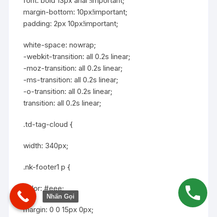
font: bold 13px arial !important;
margin-bottom: 10px!important;
padding: 2px 10px!important;
white-space: nowrap;
-webkit-transition: all 0.2s linear;
-moz-transition: all 0.2s linear;
-ms-transition: all 0.2s linear;
-o-transition: all 0.2s linear;
transition: all 0.2s linear;
.td-tag-cloud {
width: 340px;
.nk-footer1 p {
color: #eee;
Nhấn Gọi
margin: 0 0 15px 0px;