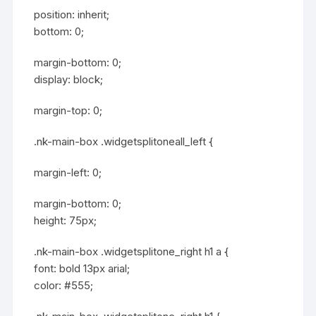
position: inherit;
bottom: 0;
margin-bottom: 0;
display: block;
margin-top: 0;
.nk-main-box .widgetsplitoneall_left {
margin-left: 0;
margin-bottom: 0;
height: 75px;
.nk-main-box .widgetsplitone_right h1 a {
font: bold 13px arial;
color: #555;