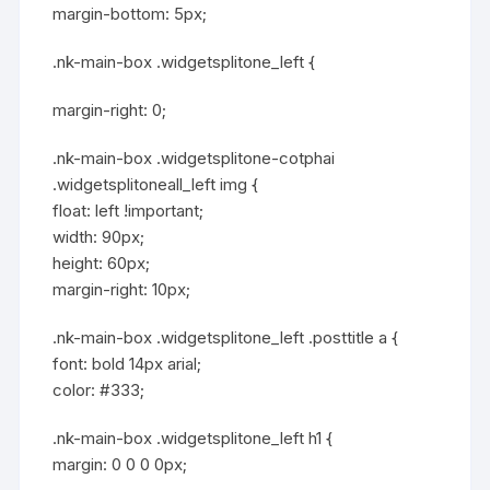
margin-bottom: 5px;
.nk-main-box .widgetsplitone_left {
margin-right: 0;
.nk-main-box .widgetsplitone-cotphai
.widgetsplitoneall_left img {
float: left !important;
width: 90px;
height: 60px;
margin-right: 10px;
.nk-main-box .widgetsplitone_left .posttitle a {
font: bold 14px arial;
color: #333;
.nk-main-box .widgetsplitone_left h1 {
margin: 0 0 0 0px;