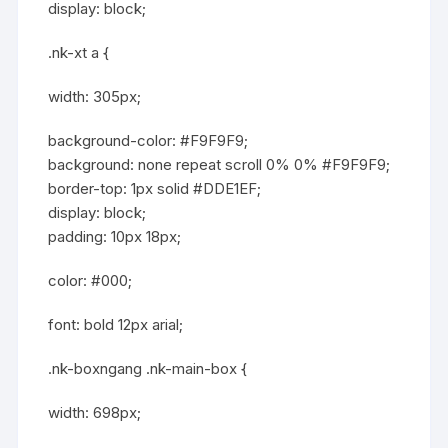
display: block;
.nk-xt a {
width: 305px;
background-color: #F9F9F9;
background: none repeat scroll 0% 0% #F9F9F9;
border-top: 1px solid #DDE1EF;
display: block;
padding: 10px 18px;
color: #000;
font: bold 12px arial;
.nk-boxngang .nk-main-box {
width: 698px;