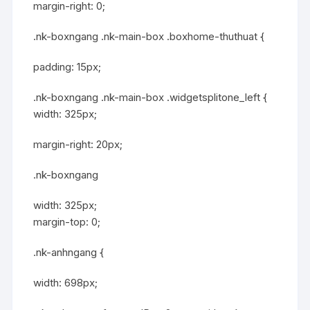
margin-right: 0;
.nk-boxngang .nk-main-box .boxhome-thuthuat {
padding: 15px;
.nk-boxngang .nk-main-box .widgetsplitone_left {
width: 325px;
margin-right: 20px;
.nk-boxngang
width: 325px;
margin-top: 0;
.nk-anhngang {
width: 698px;