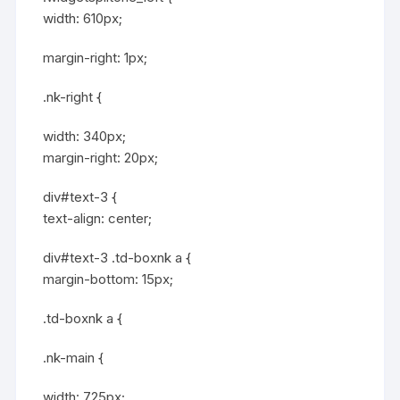
width: 610px;
margin-right: 1px;
.nk-right {
width: 340px;
margin-right: 20px;
div#text-3 {
text-align: center;
div#text-3 .td-boxnk a {
margin-bottom: 15px;
.td-boxnk a {
.nk-main {
width: 725px;