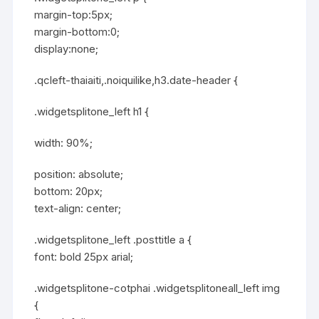
margin-top:5px;
margin-bottom:0;
display:none;
.qcleft-thaiaiti,.noiquilike,h3.date-header {
.widgetsplitone_left h1 {
width: 90%;
position: absolute;
bottom: 20px;
text-align: center;
.widgetsplitone_left .posttitle a {
font: bold 25px arial;
.widgetsplitone-cotphai .widgetsplitoneall_left img
{