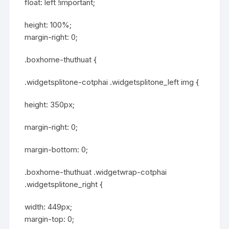
float: left !important;
height: 100%;
margin-right: 0;
.boxhome-thuthuat {
.widgetsplitone-cotphai .widgetsplitone_left img {
height: 350px;
margin-right: 0;
margin-bottom: 0;
.boxhome-thuthuat .widgetwrap-cotphai
.widgetsplitone_right {
width: 449px;
margin-top: 0;