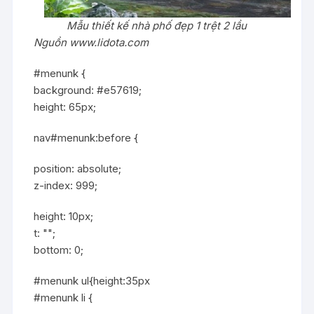
Mẫu thiết kế nhà phố đẹp 1 trệt 2 lầu
Nguồn www.lidota.com
#menunk {
background: #e57619;
height: 65px;
nav#menunk:before {
position: absolute;
z-index: 999;
height: 10px;
t: "";
bottom: 0;
#menunk ul{height:35px
#menunk li {