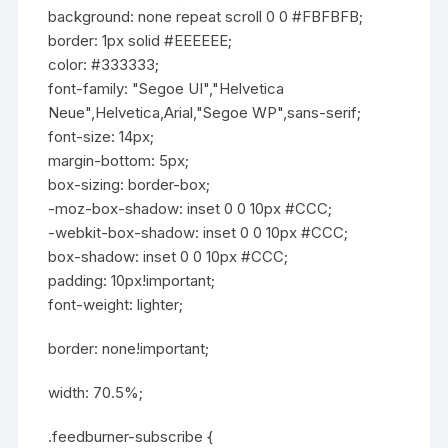
background: none repeat scroll 0 0 #FBFBFB;
border: 1px solid #EEEEEE;
color: #333333;
font-family: "Segoe UI","Helvetica
Neue",Helvetica,Arial,"Segoe WP",sans-serif;
font-size: 14px;
margin-bottom: 5px;
box-sizing: border-box;
-moz-box-shadow: inset 0 0 10px #CCC;
-webkit-box-shadow: inset 0 0 10px #CCC;
box-shadow: inset 0 0 10px #CCC;
padding: 10px!important;
font-weight: lighter;
border: none!important;
width: 70.5%;
.feedburner-subscribe {