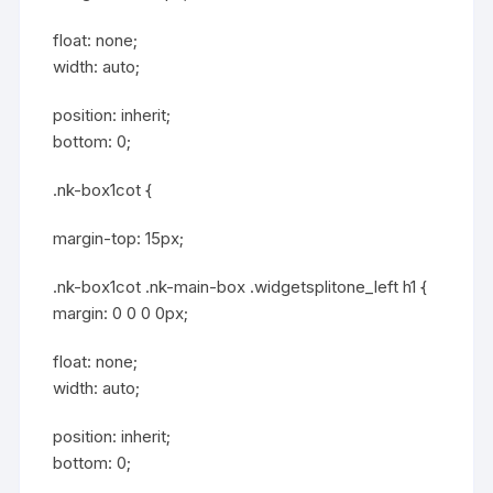
float: none;
width: auto;
position: inherit;
bottom: 0;
.nk-box1cot {
margin-top: 15px;
.nk-box1cot .nk-main-box .widgetsplitone_left h1 {
margin: 0 0 0 0px;
float: none;
width: auto;
position: inherit;
bottom: 0;