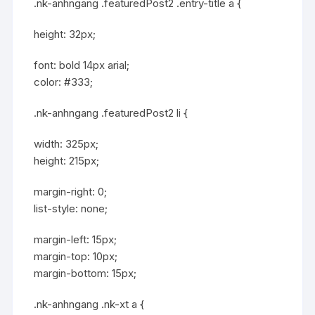
.nk-anhngang .featuredPost2 .entry-title a {
height: 32px;
font: bold 14px arial;
color: #333;
.nk-anhngang .featuredPost2 li {
width: 325px;
height: 215px;
margin-right: 0;
list-style: none;
margin-left: 15px;
margin-top: 10px;
margin-bottom: 15px;
.nk-anhngang .nk-xt a {