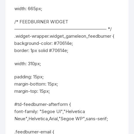
width: 665px;
/* FEEDBURNER WIDGET
————————————————————– */
.widget-wrapper.widget_gameleon_feedburner {
background-color: #70614e;
border: 1px solid #70614e;
width: 310px;
padding: 15px;
margin-bottom: 15px;
margin-top: 15px;
#td-feedburner-afterform {
font-family: "Segoe UI","Helvetica
Neue",Helvetica,Arial,"Segoe WP",sans-serif;
.feedburner-email {