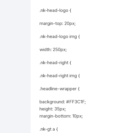
.nk-head-logo {
margin-top: 20px;
.nk-head-logo img {
width: 250px;
.nk-head-right {
.nk-head-right img {
.headline-wrapper {
background: #FF3C1F;
height: 35px;
margin-bottom: 10px;
.nk-gt a {