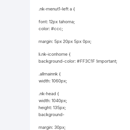
.nk-menut1-left a {
font: 12px tahoma;
color: #ccc;
margin: 5px 20px 5px 0px;
li.nk-iconhome {
background-color: #FF3C1F !important;
.allmainnk {
width: 1060px;
.nk-head {
width: 1040px;
height: 135px;
background-
margin: 30px;