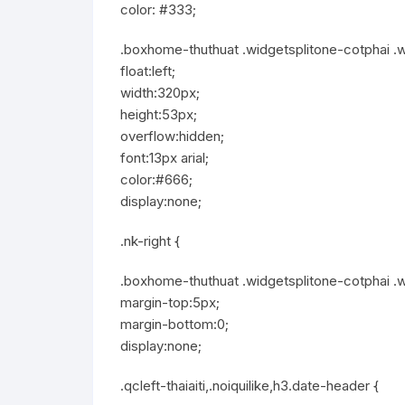
color: #333;
.boxhome-thuthuat .widgetsplitone-cotphai .wid
float:left;
width:320px;
height:53px;
overflow:hidden;
font:13px arial;
color:#666;
display:none;
.nk-right {
.boxhome-thuthuat .widgetsplitone-cotphai .wi
margin-top:5px;
margin-bottom:0;
display:none;
.qcleft-thaiaiti,.noiquilike,h3.date-header {