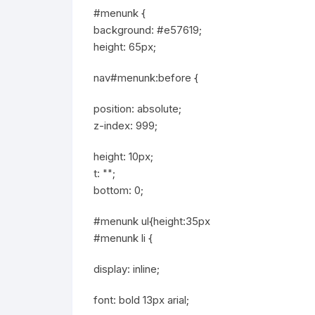
#menunk {
background: #e57619;
height: 65px;
nav#menunk:before {
position: absolute;
z-index: 999;
height: 10px;
t: "";
bottom: 0;
#menunk ul{height:35px
#menunk li {
display: inline;
font: bold 13px arial;