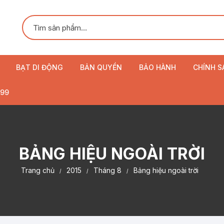
BẠT DI ĐỘNG
BẢN QUYỀN
BẢO HÀNH
CHÍNH S
Mái hiên di động
99
Mái xếp di động
Bạt cuốn
BẢNG HIỆU NGOÀI TRỜI
Dù che
Trang chủ
2015
Tháng 8
Bảng hiệu ngoài trời
Rèm cuốn