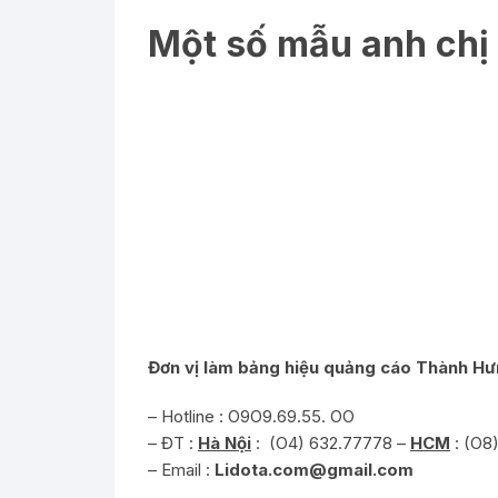
Một số mẫu anh chị
Đơn vị làm bảng hiệu quảng cáo Thành H
– Hotline : O9O9.69.55. OO
– ĐT :
Hà Nội
: (O4) 632.77778 –
HCM
: (O8)
– Email :
Lidota.com@gmail.com