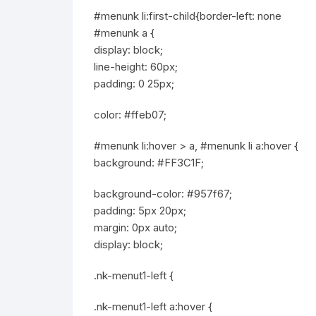
#menunk li:first-child{border-left: none
#menunk a {
display: block;
line-height: 60px;
padding: 0 25px;
color: #ffeb07;
#menunk li:hover > a, #menunk li a:hover {
background: #FF3C1F;
background-color: #957f67;
padding: 5px 20px;
margin: 0px auto;
display: block;
.nk-menut1-left {
.nk-menut1-left a:hover {