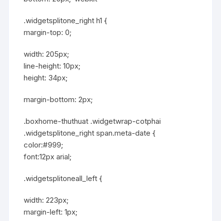
.widgetsplitone_right h1 {
margin-top: 0;
width: 205px;
line-height: 10px;
height: 34px;
margin-bottom: 2px;
.boxhome-thuthuat .widgetwrap-cotphai
.widgetsplitone_right span.meta-date {
color:#999;
font:12px arial;
.widgetsplitoneall_left {
width: 223px;
margin-left: 1px;