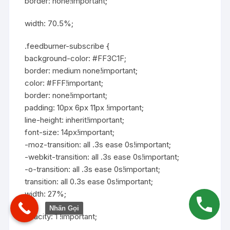
border: none!important;
width: 70.5%;
.feedburner-subscribe {
background-color: #FF3C1F;
border: medium none!important;
color: #FFF!important;
border: none!important;
padding: 10px 6px 11px !important;
line-height: inherit!important;
font-size: 14px!important;
-moz-transition: all .3s ease 0s!important;
-webkit-transition: all .3s ease 0s!important;
-o-transition: all .3s ease 0s!important;
transition: all 0.3s ease 0s!important;
width: 27%;
Nhấn Gọi
opacity: 1 !important;