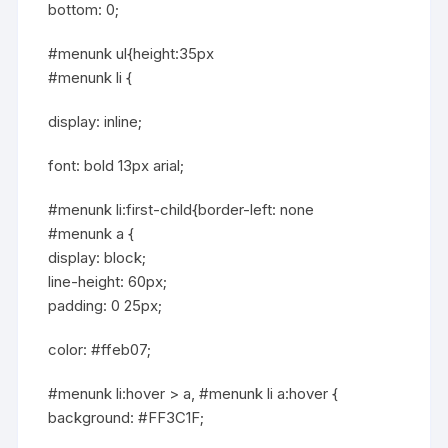
bottom: 0;
#menunk ul{height:35px
#menunk li {
display: inline;
font: bold 13px arial;
#menunk li:first-child{border-left: none
#menunk a {
display: block;
line-height: 60px;
padding: 0 25px;
color: #ffeb07;
#menunk li:hover > a, #menunk li a:hover {
background: #FF3C1F;