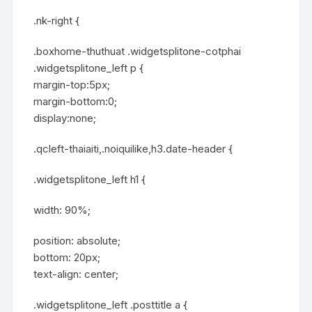
.nk-right {
.boxhome-thuthuat .widgetsplitone-cotphai
.widgetsplitone_left p {
margin-top:5px;
margin-bottom:0;
display:none;
.qcleft-thaiaiti,.noiquilike,h3.date-header {
.widgetsplitone_left h1 {
width: 90%;
position: absolute;
bottom: 20px;
text-align: center;
.widgetsplitone_left .posttitle a {