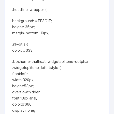
.headline-wrapper {
background: #FF3C1F;
height: 35px;
margin-bottom: 10px;
.nk-gt a {
color: #333;
.boxhome-thuthuat .widgetsplitone-cotphai
.widgetsplitone_left .tstyle {
float:left;
width:320px;
height:53px;
overflow:hidden;
font:13px arial;
color:#666;
display:none;