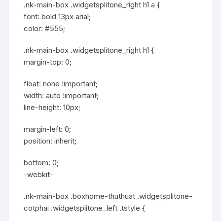
.nk-main-box .widgetsplitone_right h1 a {
font: bold 13px arial;
color: #555;
.nk-main-box .widgetsplitone_right h1 {
margin-top: 0;
float: none !important;
width: auto !important;
line-height: 10px;
margin-left: 0;
position: inherit;
bottom: 0;
-webkit-
.nk-main-box .boxhome-thuthuat .widgetsplitone-
cotphai .widgetsplitone_left .tstyle {