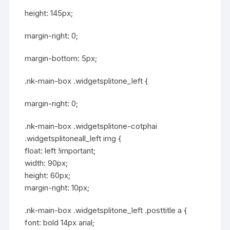
height: 145px;
margin-right: 0;
margin-bottom: 5px;
.nk-main-box .widgetsplitone_left {
margin-right: 0;
.nk-main-box .widgetsplitone-cotphai
.widgetsplitoneall_left img {
float: left !important;
width: 90px;
height: 60px;
margin-right: 10px;
.nk-main-box .widgetsplitone_left .posttitle a {
font: bold 14px arial;