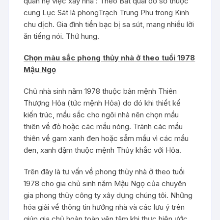
quan hệ việc xây nhà : Theo Bát quái đồ số thuộc
cung Lục Sát là phongTrạch Trung Phu trong Kinh
chu dịch. Gia đình tiền bạc bị sa sút, mang nhiều lời
ăn tiếng nói. Thứ hung.
Chọn màu sắc phong thủy nhà ở theo tuổi 1978
Mậu Ngọ
Chủ nhà sinh năm 1978 thuộc bản mệnh Thiên
Thượng Hỏa (tức mệnh Hỏa) do đó khi thiết kế
kiến trúc, mầu sắc cho ngôi nhà nên chọn mầu
thiên về đỏ hoặc các mầu nóng. Tránh các mầu
thiên về gam xanh đen hoặc sẫm mầu vì các mầu
đen, xanh đậm thuộc mệnh Thủy khắc với Hỏa.
Trên đây là tư vấn về phong thủy nhà ở theo tuổi
1978 cho gia chủ sinh năm Mậu Ngọ của chuyên
gia phong thủy công ty xây dựng chúng tôi. Những
hóa giải về thông tin hướng nhà và các lưu ý trên
giúp gia chủ hoàn toàn yên tâm khi thực hiện ước