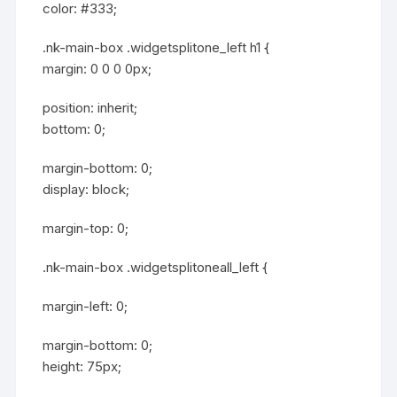
color: #333;
.nk-main-box .widgetsplitone_left h1 {
margin: 0 0 0 0px;
position: inherit;
bottom: 0;
margin-bottom: 0;
display: block;
margin-top: 0;
.nk-main-box .widgetsplitoneall_left {
margin-left: 0;
margin-bottom: 0;
height: 75px;