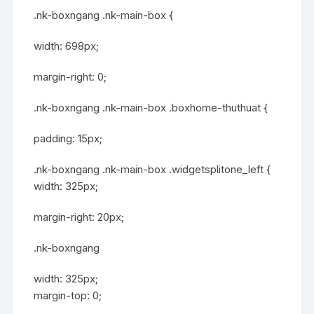
.nk-boxngang .nk-main-box {
width: 698px;
margin-right: 0;
.nk-boxngang .nk-main-box .boxhome-thuthuat {
padding: 15px;
.nk-boxngang .nk-main-box .widgetsplitone_left {
width: 325px;
margin-right: 20px;
.nk-boxngang
width: 325px;
margin-top: 0;