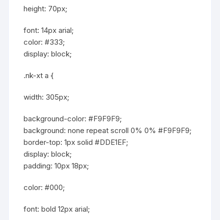
height: 70px;
font: 14px arial;
color: #333;
display: block;
.nk-xt a {
width: 305px;
background-color: #F9F9F9;
background: none repeat scroll 0% 0% #F9F9F9;
border-top: 1px solid #DDE1EF;
display: block;
padding: 10px 18px;
color: #000;
font: bold 12px arial;