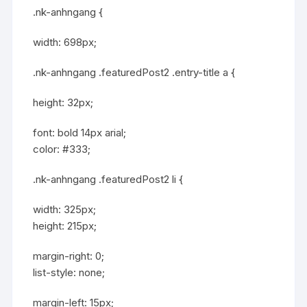
.nk-anhngang {
width: 698px;
.nk-anhngang .featuredPost2 .entry-title a {
height: 32px;
font: bold 14px arial;
color: #333;
.nk-anhngang .featuredPost2 li {
width: 325px;
height: 215px;
margin-right: 0;
list-style: none;
margin-left: 15px;