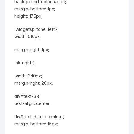
background-color: #ccc;
margin-bottom: 1px;
height: 175px;
.widgetsplitone_left {
width: 610px;
margin-right: 1px;
.nk-right {
width: 340px;
margin-right: 20px;
div#text-3 {
text-align: center;
div#text-3 .td-boxnk a {
margin-bottom: 15px;