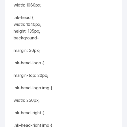
width: 1060px;
.nk-head {
width: 1040px;
height: 135px;
background-
margin: 30px;
.nk-head-logo {
margin-top: 20px;
.nk-head-logo img {
width: 250px;
.nk-head-right {
.nk-head-right img {