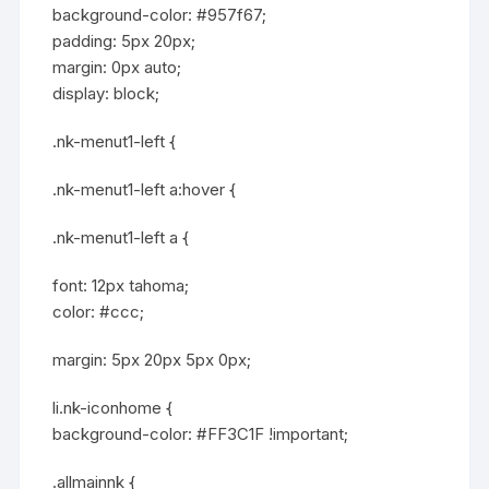
background-color: #957f67;
padding: 5px 20px;
margin: 0px auto;
display: block;
.nk-menut1-left {
.nk-menut1-left a:hover {
.nk-menut1-left a {
font: 12px tahoma;
color: #ccc;
margin: 5px 20px 5px 0px;
li.nk-iconhome {
background-color: #FF3C1F !important;
.allmainnk {