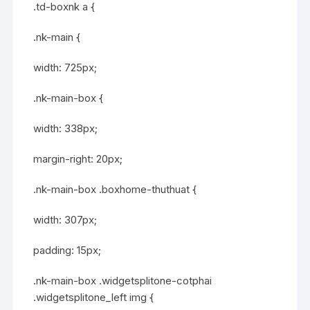
.td-boxnk a {
.nk-main {
width: 725px;
.nk-main-box {
width: 338px;
margin-right: 20px;
.nk-main-box .boxhome-thuthuat {
width: 307px;
padding: 15px;
.nk-main-box .widgetsplitone-cotphai
.widgetsplitone_left img {