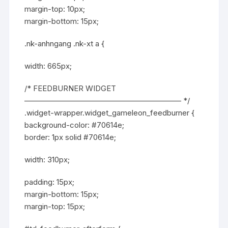
margin-top: 10px;
margin-bottom: 15px;
.nk-anhngang .nk-xt a {
width: 665px;
/* FEEDBURNER WIDGET
————————————————————– */
.widget-wrapper.widget_gameleon_feedburner {
background-color: #70614e;
border: 1px solid #70614e;
width: 310px;
padding: 15px;
margin-bottom: 15px;
margin-top: 15px;