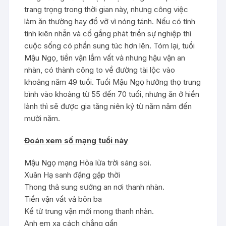
trang trọng trong thời gian này, nhưng công việc
làm ăn thường hay đổ vỡ vì nóng tánh. Nếu có tính
tình kiên nhẫn và cố gắng phát triển sự nghiệp thì
cuộc sống có phần sung túc hơn lên. Tóm lại, tuổi
Mậu Ngọ, tiền vận lắm vất vả nhưng hậu vận an
nhàn, có thành công to về đường tài lộc vào
khoảng năm 49 tuổi. Tuổi Mậu Ngọ hưởng thọ trung
bình vào khoảng từ 55 đến 70 tuổi, nhưng ăn ở hiền
lành thì sẽ được gia tăng niên kỷ từ năm năm đến
mười năm.
Đoán xem số mạng tuổi này
Mậu Ngọ mạng Hỏa lửa trời sáng soi.
Xuân Hạ sanh đặng gặp thời
Thong thả sung sướng an nơi thanh nhàn.
Tiền vận vất vả bôn ba
Kể từ trung vận mới mong thanh nhàn.
Anh em xa cách chẳng gần