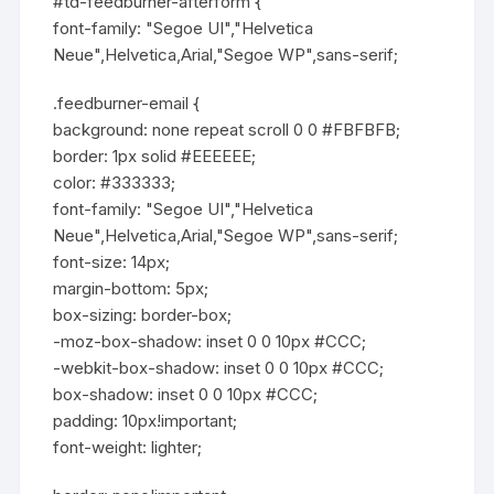
#td-feedburner-afterform {
font-family: "Segoe UI","Helvetica
Neue",Helvetica,Arial,"Segoe WP",sans-serif;
.feedburner-email {
background: none repeat scroll 0 0 #FBFBFB;
border: 1px solid #EEEEEE;
color: #333333;
font-family: "Segoe UI","Helvetica
Neue",Helvetica,Arial,"Segoe WP",sans-serif;
font-size: 14px;
margin-bottom: 5px;
box-sizing: border-box;
-moz-box-shadow: inset 0 0 10px #CCC;
-webkit-box-shadow: inset 0 0 10px #CCC;
box-shadow: inset 0 0 10px #CCC;
padding: 10px!important;
font-weight: lighter;