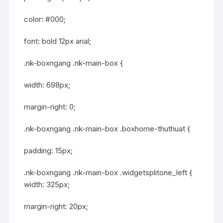
color: #000;
font: bold 12px arial;
.nk-boxngang .nk-main-box {
width: 698px;
margin-right: 0;
.nk-boxngang .nk-main-box .boxhome-thuthuat {
padding: 15px;
.nk-boxngang .nk-main-box .widgetsplitone_left {
width: 325px;
margin-right: 20px;