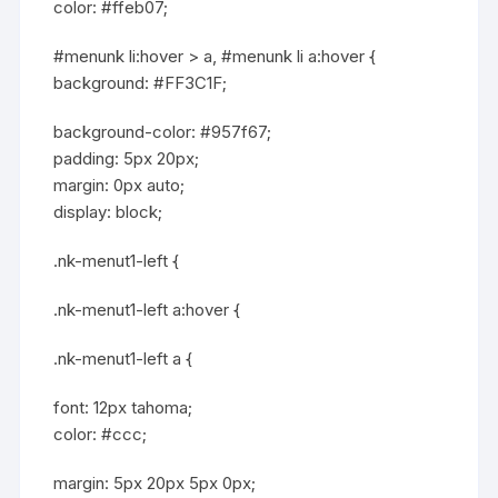
color: #ffeb07;
#menunk li:hover > a, #menunk li a:hover {
background: #FF3C1F;
background-color: #957f67;
padding: 5px 20px;
margin: 0px auto;
display: block;
.nk-menut1-left {
.nk-menut1-left a:hover {
.nk-menut1-left a {
font: 12px tahoma;
color: #ccc;
margin: 5px 20px 5px 0px;