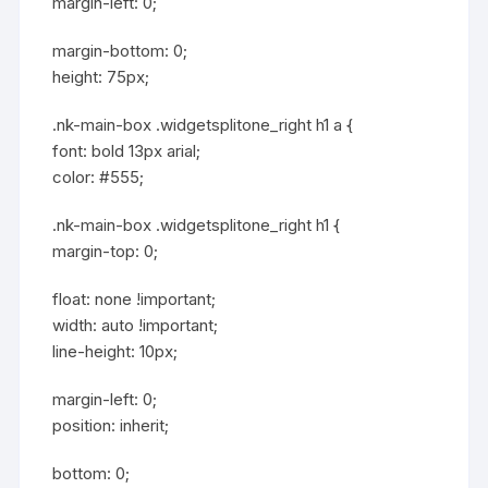
margin-left: 0;
margin-bottom: 0;
height: 75px;
.nk-main-box .widgetsplitone_right h1 a {
font: bold 13px arial;
color: #555;
.nk-main-box .widgetsplitone_right h1 {
margin-top: 0;
float: none !important;
width: auto !important;
line-height: 10px;
margin-left: 0;
position: inherit;
bottom: 0;