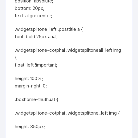
position: absolute;
bottom: 20px;
text-align: center;
.widgetsplitone_left .posttitle a {
font: bold 25px arial;
.widgetsplitone-cotphai .widgetsplitoneall_left img
{
float: left !important;
height: 100%;
margin-right: 0;
.boxhome-thuthuat {
.widgetsplitone-cotphai .widgetsplitone_left img {
height: 350px;