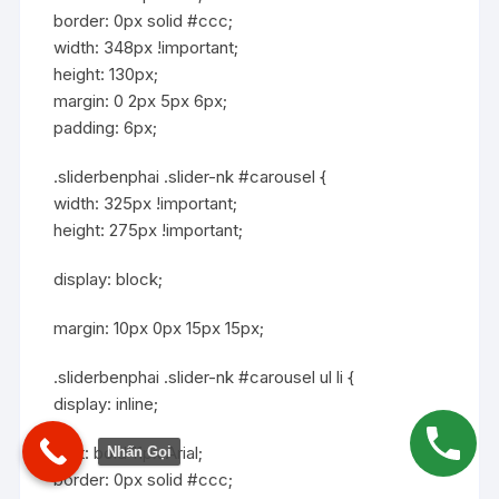
border: 0px solid #ccc;
width: 348px !important;
height: 130px;
margin: 0 2px 5px 6px;
padding: 6px;
.sliderbenphai .slider-nk #carousel {
width: 325px !important;
height: 275px !important;
display: block;
margin: 10px 0px 15px 15px;
.sliderbenphai .slider-nk #carousel ul li {
display: inline;
font: bold 11px Arial;
Nhấn Gọi
border: 0px solid #ccc;