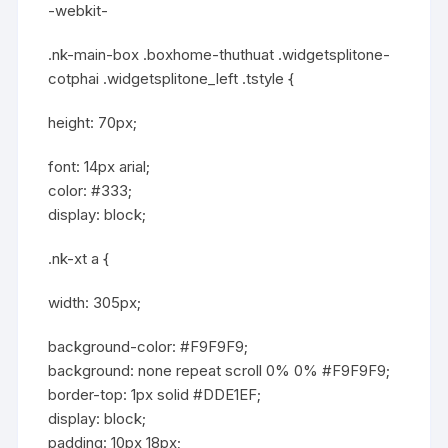
-webkit-
.nk-main-box .boxhome-thuthuat .widgetsplitone-
cotphai .widgetsplitone_left .tstyle {
height: 70px;
font: 14px arial;
color: #333;
display: block;
.nk-xt a {
width: 305px;
background-color: #F9F9F9;
background: none repeat scroll 0% 0% #F9F9F9;
border-top: 1px solid #DDE1EF;
display: block;
padding: 10px 18px;