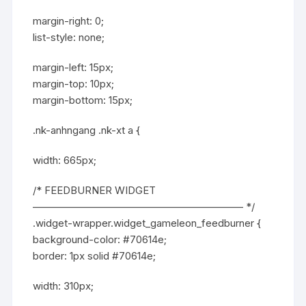
margin-right: 0;
list-style: none;
margin-left: 15px;
margin-top: 10px;
margin-bottom: 15px;
.nk-anhngang .nk-xt a {
width: 665px;
/* FEEDBURNER WIDGET
————————————————————– */
.widget-wrapper.widget_gameleon_feedburner {
background-color: #70614e;
border: 1px solid #70614e;
width: 310px;