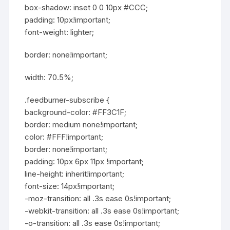
box-shadow: inset 0 0 10px #CCC;
padding: 10px!important;
font-weight: lighter;
border: none!important;
width: 70.5%;
.feedburner-subscribe {
background-color: #FF3C1F;
border: medium none!important;
color: #FFF!important;
border: none!important;
padding: 10px 6px 11px !important;
line-height: inherit!important;
font-size: 14px!important;
-moz-transition: all .3s ease 0s!important;
-webkit-transition: all .3s ease 0s!important;
-o-transition: all .3s ease 0s!important;