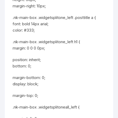
margin-right: 10px;
.nk-main-box .widgetsplitone_left .posttitle a {
font: bold 14px arial;
color: #333;
.nk-main-box .widgetsplitone_left h1 {
margin: 0 0 0 0px;
position: inherit;
bottom: 0;
margin-bottom: 0;
display: block;
margin-top: 0;
.nk-main-box .widgetsplitoneall_left {