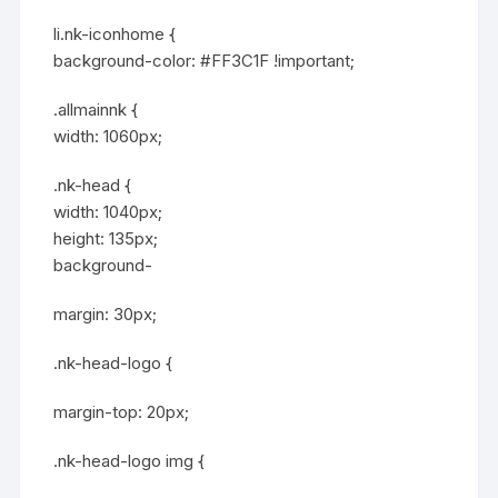
li.nk-iconhome {
background-color: #FF3C1F !important;
.allmainnk {
width: 1060px;
.nk-head {
width: 1040px;
height: 135px;
background-
margin: 30px;
.nk-head-logo {
margin-top: 20px;
.nk-head-logo img {