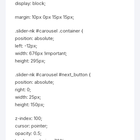
display: block;
margin: 10px 0px 15px 15px;
.slider-nk #carousel .container {
position: absolute;
left: -12px;
width: 676px !important;
height: 295px;
.slider-nk #carousel #next_button {
position: absolute;
right: 0;
width: 25px;
height: 150px;
z-index: 100;
cursor: pointer;
opacity: 0.5;