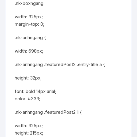
.nk-boxngang
width: 325px;
margin-top: 0;
.nk-anhngang {
width: 698px;
.nk-anhngang .featuredPost2 .entry-title a {
height: 32px;
font: bold 14px arial;
color: #333;
.nk-anhngang .featuredPost2 li {
width: 325px;
height: 215px;