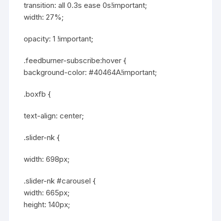
transition: all 0.3s ease 0s!important;
width: 27%;
opacity: 1 !important;
.feedburner-subscribe:hover {
background-color: #40464A!important;
.boxfb {
text-align: center;
.slider-nk {
width: 698px;
.slider-nk #carousel {
width: 665px;
height: 140px;