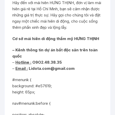
Hãy đến với mái hiên HƯNG THỊNH, đơn vị làm mái
hiên giá rẻ tại Hồ Chí Minh, bạn sẽ cảm nhận được
những giá trị thực sự. Hãy gọi cho chúng tôi và đặt
ngay một chiếc mái hiên di động, cho cuộc sống
thêm phần xinh đẹp và lộng lẫy.
Cơ sở mái hiên di động thẩm mỹ HƯNG THỊNH
– Kênh thông tin dự án bất độc sản trên toàn
quốc
–
Hotline :
O9O2.48.38.35
–
Email :
Lidota.com@gmail.com
#menunk {
background: #e57619;
height: 65px;
nav#menunk:before {
position: absolute;