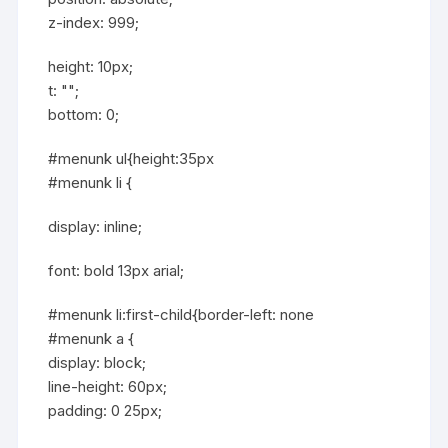
z-index: 999;
height: 10px;
t: "";
bottom: 0;
#menunk ul{height:35px
#menunk li {
display: inline;
font: bold 13px arial;
#menunk li:first-child{border-left: none
#menunk a {
display: block;
line-height: 60px;
padding: 0 25px;