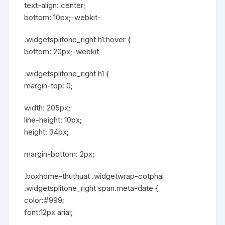
text-align: center;
bottom: 10px;-webkit-
.widgetsplitone_right h1:hover {
bottom: 20px;-webkit-
.widgetsplitone_right h1 {
margin-top: 0;
width: 205px;
line-height: 10px;
height: 34px;
margin-bottom: 2px;
.boxhome-thuthuat .widgetwrap-cotphai
.widgetsplitone_right span.meta-date {
color:#999;
font:12px arial;