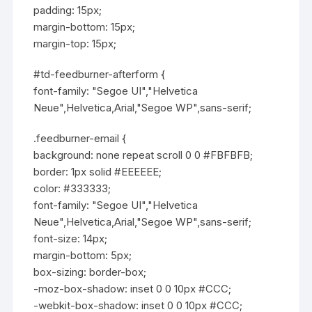
padding: 15px;
margin-bottom: 15px;
margin-top: 15px;
#td-feedburner-afterform {
font-family: "Segoe UI","Helvetica
Neue",Helvetica,Arial,"Segoe WP",sans-serif;
.feedburner-email {
background: none repeat scroll 0 0 #FBFBFB;
border: 1px solid #EEEEEE;
color: #333333;
font-family: "Segoe UI","Helvetica
Neue",Helvetica,Arial,"Segoe WP",sans-serif;
font-size: 14px;
margin-bottom: 5px;
box-sizing: border-box;
-moz-box-shadow: inset 0 0 10px #CCC;
-webkit-box-shadow: inset 0 0 10px #CCC;