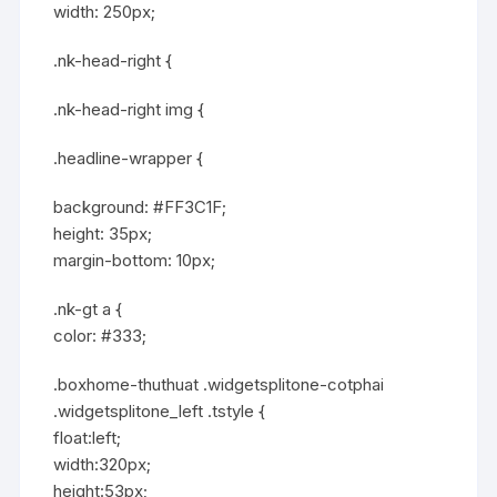
width: 250px;
.nk-head-right {
.nk-head-right img {
.headline-wrapper {
background: #FF3C1F;
height: 35px;
margin-bottom: 10px;
.nk-gt a {
color: #333;
.boxhome-thuthuat .widgetsplitone-cotphai
.widgetsplitone_left .tstyle {
float:left;
width:320px;
height:53px;