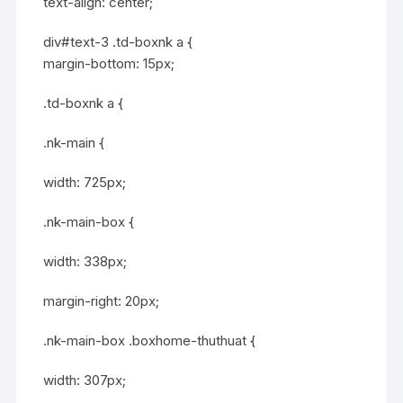
text-align: center;
div#text-3 .td-boxnk a {
margin-bottom: 15px;
.td-boxnk a {
.nk-main {
width: 725px;
.nk-main-box {
width: 338px;
margin-right: 20px;
.nk-main-box .boxhome-thuthuat {
width: 307px;