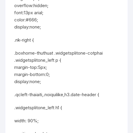
overflow:hidden;
font:13px arial;
color:#666;
display:none;
.nk-right {
.boxhome-thuthuat .widgetsplitone-cotphai
.widgetsplitone_left p {
margin-top:5px;
margin-bottom:0;
display:none;
.qcleft-thaiaiti,.noiquilike,h3.date-header {
.widgetsplitone_left h1 {
width: 90%;