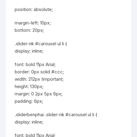
position: absolute;
margin-left: 10px;
bottom: 20px;
.slider-nk #carousel ul li {
display: inline;
font: bold 11px Arial;
border: 0px solid #ccc;
width: 212px !important;
height: 130px;
margin: 0 2px 5px 6px;
padding: 6px;
.sliderbenphai .slider-nk #carousel ul li {
display: inline;
font: bold 11px Arial;