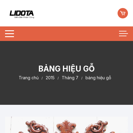
Chuyển
tới
nội
dung
BẢNG HIỆU GỖ
Trang chủ
2015
Tháng 7
bảng hiệu gỗ