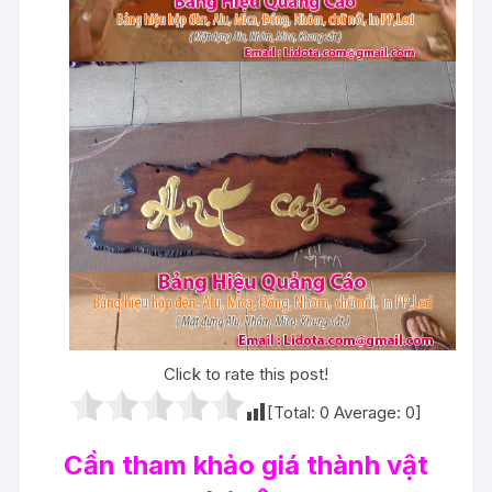
Click to rate this post!
[Total:
0
Average:
0
]
Cần tham khảo giá thành vật