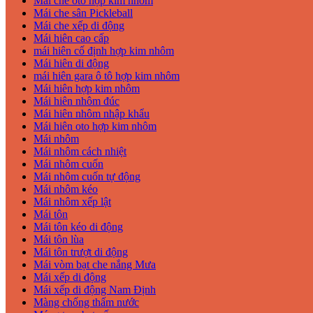
Mái che oto hợp kim nhôm
Mái che sân Pickleball
Mái che xếp di động
Mái hiên cao cấp
mái hiên cố định hợp kim nhôm
Mái hiên di động
mái hiên gara ô tô hợp kim nhôm
Mái hiên hợp kim nhôm
Mái hiên nhôm đúc
Mái hiên nhôm nhập khẩu
Mái hiên oto hợp kim nhôm
Mái nhôm
Mái nhôm cách nhiệt
Mái nhôm cuốn
Mái nhôm cuốn tự động
Mái nhôm kéo
Mái nhôm xếp lật
Mái tôn
Mái tôn kéo di động
Mái tôn lùa
Mái tôn trượt di động
Mái vòm bạt che nắng Mưa
Mái xếp di động
Mái xếp di động Nam Định
Màng chống thấm nước