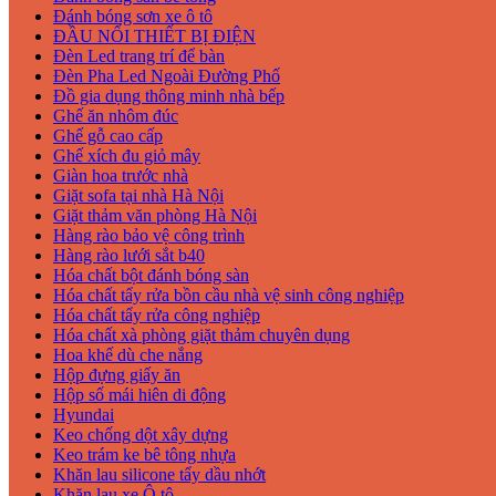
Đánh bóng sơn xe ô tô
ĐẦU NỐI THIẾT BỊ ĐIỆN
Đèn Led trang trí để bàn
Đèn Pha Led Ngoài Đường Phố
Đồ gia dụng thông minh nhà bếp
Ghế ăn nhôm đúc
Ghế gỗ cao cấp
Ghế xích đu giỏ mây
Giàn hoa trước nhà
Giặt sofa tại nhà Hà Nội
Giặt thảm văn phòng Hà Nội
Hàng rào bảo vệ công trình
Hàng rào lưới sắt b40
Hóa chất bột đánh bóng sàn
Hóa chất tẩy rửa bồn cầu nhà vệ sinh công nghiệp
Hóa chất tẩy rửa công nghiệp
Hóa chất xà phòng giặt thảm chuyên dụng
Hoa khế dù che nắng
Hộp đựng giấy ăn
Hộp số mái hiên di động
Hyundai
Keo chống dột xây dựng
Keo trám ke bê tông nhựa
Khăn lau silicone tẩy dầu nhớt
Khăn lau xe Ô tô