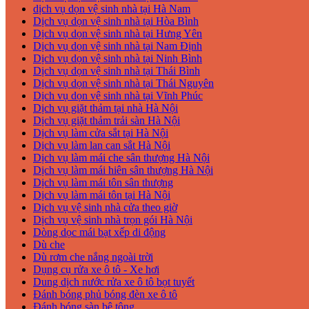
dịch vụ dọn vệ sinh nhà tại Hà Nam
Dịch vụ dọn vệ sinh nhà tại Hòa Bình
Dịch vụ dọn vệ sinh nhà tại Hưng Yên
Dịch vụ dọn vệ sinh nhà tại Nam Định
Dịch vụ dọn vệ sinh nhà tại Ninh Bình
Dịch vụ dọn vệ sinh nhà tại Thái Bình
Dịch vụ dọn vệ sinh nhà tại Thái Nguyên
Dịch vụ dọn vệ sinh nhà tại Vĩnh Phúc
Dịch vụ giặt thảm tại nhà Hà Nội
Dịch vụ giặt thảm trải sàn Hà Nội
Dịch vụ làm cửa sắt tại Hà Nội
Dịch vụ làm lan can sắt Hà Nội
Dịch vụ làm mái che sân thượng Hà Nội
Dịch vụ làm mái hiên sân thượng Hà Nội
Dịch vụ làm mái tôn sân thượng
Dịch vụ làm mái tôn tại Hà Nội
Dịch vụ vệ sinh nhà cửa theo giờ
Dịch vụ vệ sinh nhà trọn gói Hà Nội
Dòng dọc mái bạt xếp di động
Dù che
Dù rơm che nắng ngoài trời
Dụng cụ rửa xe ô tô - Xe hơi
Dung dịch nước rửa xe ô tô bọt tuyết
Đánh bóng phủ bóng đèn xe ô tô
Đánh bóng sàn bê tông