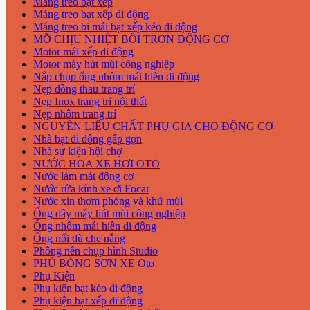
Máng treo bạt xếp
Máng treo bạt xếp di động
Máng treo bi mái bạt xếp kéo di động
MỠ CHỊU NHIỆT BÔI TRƠN ĐỘNG CƠ
Motor mái xếp di động
Motor máy hút mùi công nghiệp
Nắp chụp ống nhôm mái hiên di động
Nẹp đồng thau trang trí
Nẹp Inox trang trí nội thất
Nẹp nhôm trang trí
NGUYÊN LIỆU CHẤT PHỤ GIA CHO ĐỘNG CƠ
Nhà bạt di động gấp gọn
Nhà sự kiện hội chợ
NƯỚC HOA XE HƠI OTO
Nước làm mát động cơ
Nước rửa kính xe ơi Focar
Nước xin thơm phòng và khử mùi
Ống dây máy hút mùi công nghiệp
Ống nhôm mái hiên di động
Ống nối dù che nắng
Phông nền chụp hình Studio
PHỦ BÓNG SƠN XE Oto
Phụ Kiện
Phụ kiện bạt kéo di động
Phụ kiện bạt xếp di động