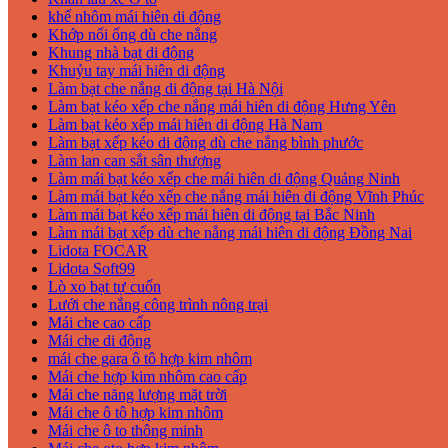
khế nhôm mái hiên di động
Khớp nối ống dù che nắng
Khung nhà bạt di động
Khuỷu tay mái hiên di động
Làm bạt che nắng di động tại Hà Nội
Làm bạt kéo xếp che nắng mái hiên di động Hưng Yên
Làm bạt kéo xếp mái hiên di động Hà Nam
Làm bạt xếp kéo di động dù che nắng bình phước
Làm lan can sắt sân thượng
Làm mái bạt kéo xếp che mái hiên di động Quảng Ninh
Làm mái bạt kéo xếp che nắng mái hiên di động Vĩnh Phúc
Làm mái bạt kéo xếp mái hiên di động tại Bắc Ninh
Làm mái bạt xếp dù che nắng mái hiên di động Đồng Nai
Lidota FOCAR
Lidota Soft99
Lò xo bạt tự cuốn
Lưới che nắng công trình nông trại
Mái che cao cấp
Mái che di động
mái che gara ô tô hợp kim nhôm
Mái che hợp kim nhôm cao cấp
Mái che năng lượng mặt trời
Mái che ô tô hợp kim nhôm
Mái che ô to thông minh