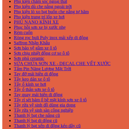
Phụ kiện chăm sóc ngoại thất
Phụ kiện dù che nắng ngoài trời
Phụ kiện lò xo bạt buốn che nắng tự hãm
Phụ kiện trang trí lốp xe hơi
PHỦ NANO KÍNH XE
Phục hồi sơn xe bị xước nhẹ
Rèm cuốn
Ròng rọc buli Puly inox mái xếp di động
Saffron Nhập Khẩu
Sơn bảo vệ gầm xe ô tô
Sơn chịu nhiệt động cơ xe ô tô
Sơn phủ ceramic
SỬA CHỬA SƠN XE - DECAL CHE VẾT XƯỚC
Tấm Pin Năng Lượng Mặt Trời
Tay đỡ mái hiên di động
Tẩy keo dán xe ô tô
Tẩy ố kính xe hơi
Tẩy ố thân sơn xe ô tô
Tay quay mái hiên di động
Tẩy rỉ sét bám ố bề mặt kính sơn xe ô tô
Tẩy rửa vệ sinh đồ dùng gia dụng
Tẩy rửa vệ sinh sàn công nghiệp
Thanh lý bạt che nắng cũ
Thanh lý bạt di động cũ
Thanh lý bạt xếp di động kéo dây cũ