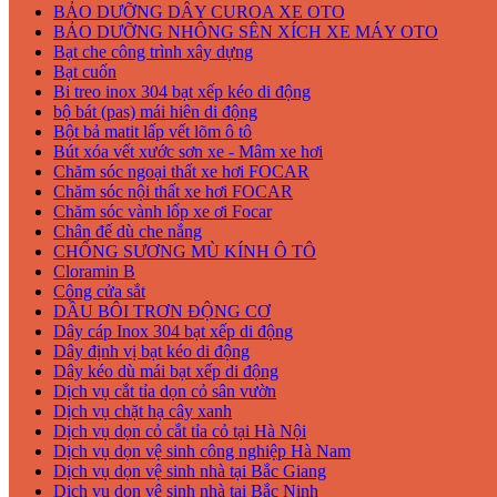
BẢO DƯỠNG DÂY CUROA XE OTO
BẢO DƯỠNG NHÔNG SÊN XÍCH XE MÁY OTO
Bạt che công trình xây dựng
Bạt cuốn
Bi treo inox 304 bạt xếp kéo di động
bộ bát (pas) mái hiên di động
Bột bả matit lấp vết lõm ô tô
Bút xóa vết xước sơn xe - Mâm xe hơi
Chăm sóc ngoại thất xe hơi FOCAR
Chăm sóc nội thất xe hơi FOCAR
Chăm sóc vành lốp xe ơi Focar
Chân đế dù che nắng
CHỐNG SƯƠNG MÙ KÍNH Ô TÔ
Cloramin B
Công cửa sắt
DẦU BÔI TRƠN ĐỘNG CƠ
Dây cáp Inox 304 bạt xếp di động
Dây định vị bạt kéo di động
Dây kéo dù mái bạt xếp di động
Dịch vụ cắt tỉa dọn cỏ sân vườn
Dịch vụ chặt hạ cây xanh
Dịch vụ dọn cỏ cắt tỉa cỏ tại Hà Nội
Dịch vụ dọn vệ sinh công nghiệp Hà Nam
Dịch vụ dọn vệ sinh nhà tại Bắc Giang
Dịch vụ dọn vệ sinh nhà tại Bắc Ninh